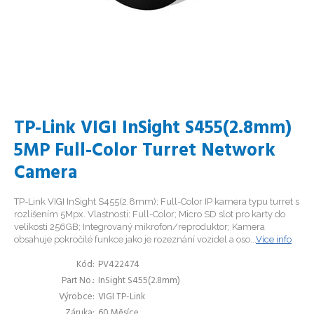
TP-Link VIGI InSight S455(2.8mm)
5MP Full-Color Turret Network
Camera
TP-Link VIGI InSight S455(2.8mm); Full-Color IP kamera typu turret s
rozlišením 5Mpx. Vlastnosti: Full-Color; Micro SD slot pro karty do
velikosti 256GB; Integrovaný mikrofon/reproduktor; Kamera
obsahuje pokročilé funkce jako je rozeznání vozidel a oso...
Více info
Kód
PV422474
Part No.
InSight S455(2.8mm)
Výrobce
VIGI TP-Link
Záruka
60 Měsíce