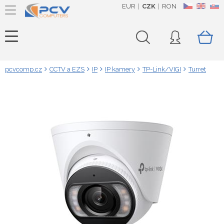
EUR
CZK
RON
CZ
EN
SK
pcvcomp.cz
CCTV a EZS
IP
IP kamery
TP-Link/VIGI
Turret