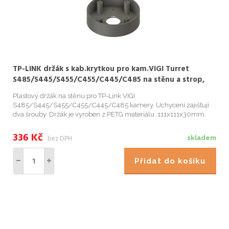
TP-LINK držák s kab.krytkou pro kam.VIGI Turret
S485/S445/S455/C455/C445/C485 na stěnu a strop,
bílý
Plastový držák na stěnu pro TP-Link VIGI
S485/S445/S455/C455/C445/C485 kamery. Uchycení zajišťují
dva šrouby. Držák je vyroben z PETG materiálu. 111x111x30mm.
59g. Barva bílá.
336
Kč
bez DPH
skladem
Přidat do košíku