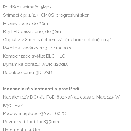
Rozlišení snímače 5Mpx
Snímací čip: 1/2.7“ CMOS, progresivní sken
IR přísvit: ano, do 30m
Bílý LED přísvit: ano, do 30m
Objektiv: 2,8 mm s úhleem záběru horizontálně 111.4°
Rychlost závěrky: 1/3 - 1/10000 s
Kompenzace světla: BLC, HLC
Dynamika obrazu: WDR (120dB)
Redukce šumu: 3D DNR
Mechanické vlastnosti a prostředí:
Napájení:12V DC±5%, PoE: 802.3af/at, class 0, Max. 12.5 W
Krytí: IP67
Pracovní teplota: -30 až +60 °C
Rozměry: 111 x 111 x 83.7mm
Hmotnost: 0,48 kg