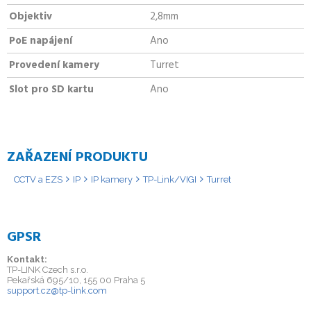
Objektiv
2,8mm
PoE napájení
Ano
Provedení kamery
Turret
Slot pro SD kartu
Ano
ZAŘAZENÍ PRODUKTU
CCTV a EZS
IP
IP kamery
TP-Link/VIGI
Turret
GPSR
Kontakt:
TP-LINK Czech s.r.o.
Pekařská 695/10, 155 00 Praha 5
support.cz@tp-link.com