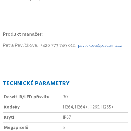
Produkt manažer:
Petra Pavlíčková, +420 773 749 012,
pavlickova@pcvcomp.cz
TECHNICKÉ PARAMETRY
Dosvit IR/LED přísvitu
30
Kodeky
H264, H264+, H265, H265+
Krytí
IP67
Megapixelů
5