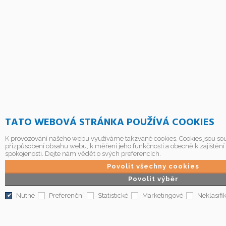
TATO WEBOVÁ STRÁNKA POUŽÍVÁ COOKIES
K provozování našeho webu využíváme takzvané cookies. Cookies jsou sou
přizpůsobení obsahu webu, k měření jeho funkčnosti a obecně k zajištění
spokojenosti. Dejte nám vědět o svých preferencích.
Povolit všechny cookies
Povolit výběr
Nutné
Preferenční
Statistické
Marketingové
Neklasifi