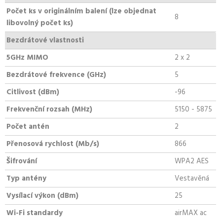
Počet ks v originálním balení (lze objednat
8
libovolný počet ks)
Bezdrátové vlastnosti
5GHz MIMO
2 x 2
Bezdrátové frekvence (GHz)
5
Citlivost (dBm)
-96
Frekvenční rozsah (MHz)
5150 - 5875
Počet antén
2
Přenosová rychlost (Mb/s)
866
Šifrování
WPA2 AES
Typ antény
Vestavěná
Vysílací výkon (dBm)
25
Wi-Fi standardy
airMAX ac