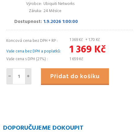
Výrobce
Ubiquiti Networks
Záruka
24 Měsíce
Dostupnost
1.9.2026 1:00:00
1 369
Kč
+ 1.70
Kč
Koncová cena bez DPH + RP
1 369
Kč
Vaše cena bez DPH a poplatků
Vaše cena s DPH (21%)
1 659
Kč
Přidat do košíku
DOPORUČUJEME DOKOUPIT