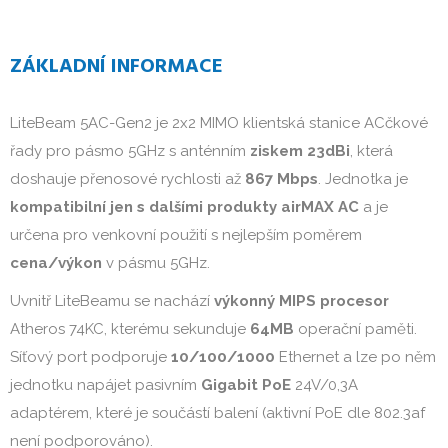
ZÁKLADNÍ INFORMACE
LiteBeam 5AC-Gen2 je 2x2 MIMO klientská stanice ACčkové
řady pro pásmo 5GHz s anténním
ziskem 23dBi
, která
doshauje přenosové rychlosti až
867 Mbps
. Jednotka je
kompatibilní jen s dalšími produkty airMAX AC
a je
určena pro venkovní použití s nejlepším poměrem
cena/výkon
v pásmu 5GHz.
Uvnitř LiteBeamu se nachází
výkonný MIPS procesor
Atheros 74KC, kterému sekunduje
64MB
operační paměti.
Síťový port podporuje
10/100/1000
Ethernet a lze po něm
jednotku napájet pasivním
Gigabit PoE
24V/0,3A
adaptérem, které je součástí balení (aktivní PoE dle 802.3af
není podporováno).