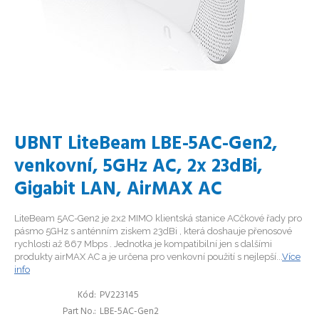
UBNT LiteBeam LBE-5AC-Gen2,
venkovní, 5GHz AC, 2x 23dBi,
Gigabit LAN, AirMAX AC
LiteBeam 5AC-Gen2 je 2x2 MIMO klientská stanice ACčkové řady pro
pásmo 5GHz s anténním ziskem 23dBi , která doshauje přenosové
rychlosti až 867 Mbps . Jednotka je kompatibilní jen s dalšími
produkty airMAX AC a je určena pro venkovní použití s nejlepší...
Více
info
Kód
PV223145
Part No.
LBE-5AC-Gen2