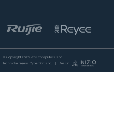
© Copyright 2026
PCV Computers, s.r.o.
Technické řešení
CyberSoft s.r.o.
Design