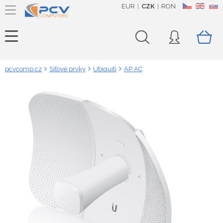
EUR
CZK
RON
CZ
EN
SK
pcvcomp.cz
Síťové prvky
Ubiquiti
AP AC