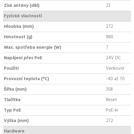
Zisk antény (dBi)
23
Fyzické vlastnosti
Hloubka (mm)
272
Hmotnost (g)
980
Max. spotřeba energie (W)
7
Napájení přes PoE
24V DC
Použití
Venkovní
Provozní teplota (°C)
-40 až 70
Šířka (mm)
358
Tlačítka
Reset
Typ PoE
PoE-In
Výška (mm)
272
Hardware