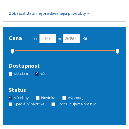
Zobrazit další nejprodávanější produkty
Cena
od
do
Kč
Dostupnost
skladem
vše
Status
Všechny
Novinka
Výprodej
Speciální nabídka
Doporučujeme pro ISP