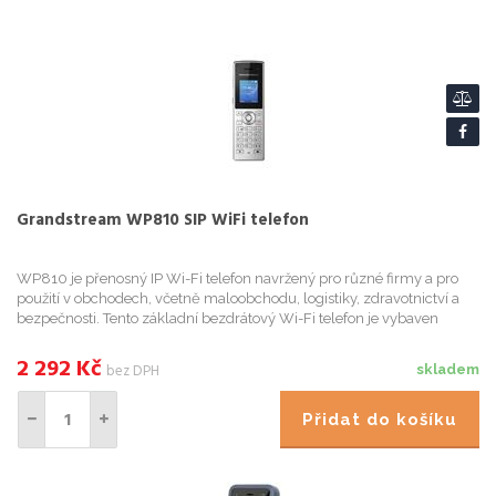
Grandstream WP810 SIP WiFi telefon
WP810 je přenosný IP Wi-Fi telefon navržený pro různé firmy a pro
použití v obchodech, včetně maloobchodu, logistiky, zdravotnictví a
bezpečnosti. Tento základní bezdrátový Wi-Fi telefon je vybaven
integrovanou dvoupásmovou Wi-Fi 802.11a/b/g /n/ac, pok...
2 292
Kč
bez DPH
skladem
Přidat do košíku