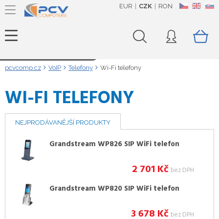
EUR
CZK
RON
CZ
EN
SK
Načítám data...
pcvcomp.cz
VoIP
Telefony
Wi-Fi telefony
WI-FI TELEFONY
NEJPRODÁVANĚJŠÍ PRODUKTY
Grandstream WP826 SIP WiFi telefon
2 701
Kč
bez DPH
Grandstream WP820 SIP WiFi telefon
3 678
Kč
bez DPH