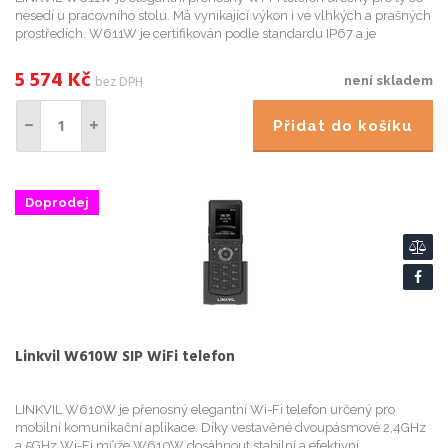
nesedí u pracovního stolu. Má vynikající výkon i ve vlhkých a prašných
prostředích. W611W je certifikován podle standardu IP67 a je
vodotěsný, prachotěsný a bezpečný při pádu z výšky 1,...
5 574
Kč
bez DPH
není skladem
Přidat do košíku
Doprodej
Linkvil W610W SIP WiFi telefon
LINKVIL W610W je přenosný elegantní Wi-Fi telefon určený pro
mobilní komunikační aplikace. Díky vestavěné dvoupásmové 2,4GHz
a 5GHz Wi-Fi může W610W dosáhnout stabilní a efektivní