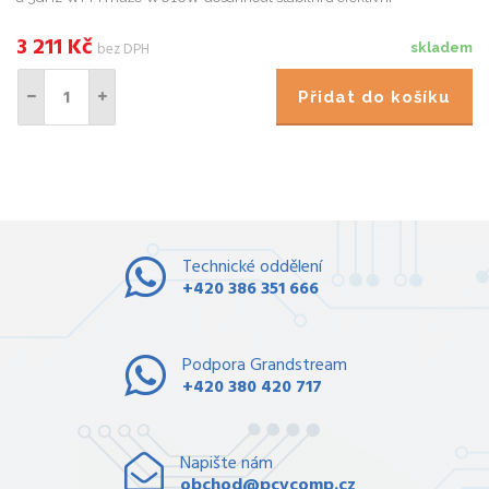
komunikace v různých prostředích bezdrátových sítí. Navíc integruje
Blue...
3 211
Kč
bez DPH
skladem
Přidat do košíku
Technické oddělení
+420 386 351 666
Podpora Grandstream
+420 380 420 717
Napište nám
obchod@pcvcomp.cz