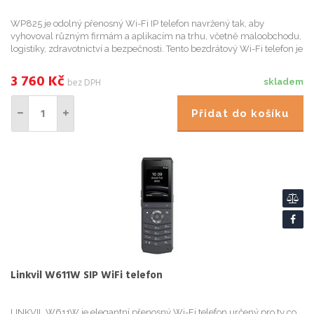
WP825 je odolný přenosný Wi-Fi IP telefon navržený tak, aby
vyhovoval různým firmám a aplikacím na trhu, včetně maloobchodu,
logistiky, zdravotnictví a bezpečnosti. Tento bezdrátový Wi-Fi telefon je
vybaven integrovanou dual-band WiFi 802.11a/b/g/n/ac,...
3 760
Kč
bez DPH
skladem
Přidat do košíku
Linkvil W611W SIP WiFi telefon
LINKVIL W611W je elegantní přenosný Wi-Fi telefon určený pro ty co