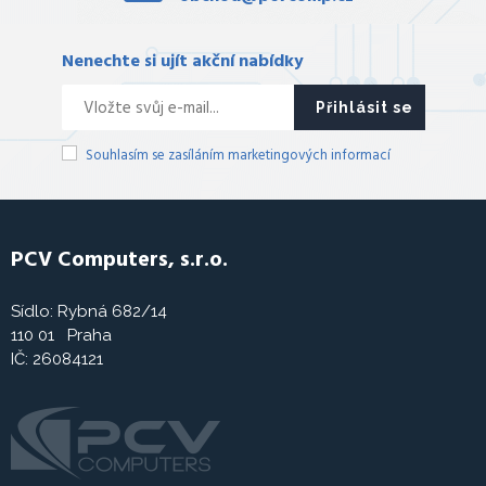
Nenechte si ujít akční nabídky
Přihlásit se
Souhlasím se zasíláním marketingových informací
PCV Computers, s.r.o.
Sídlo: Rybná 682/14
110 01 Praha
IČ: 26084121