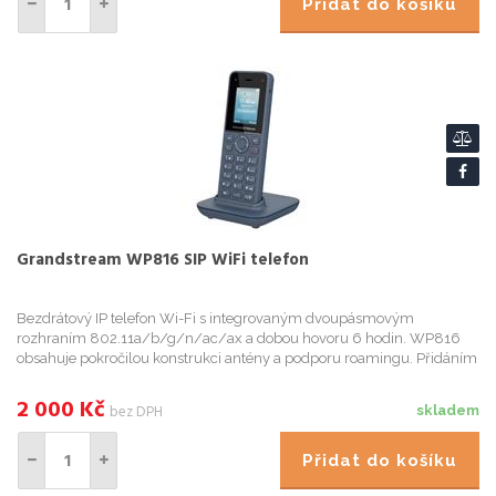
Přidat do košíku
Grandstream WP816 SIP WiFi telefon
Bezdrátový IP telefon Wi-Fi s integrovaným dvoupásmovým
rozhraním 802.11a/b/g/n/ac/ax a dobou hovoru 6 hodin. WP816
obsahuje pokročilou konstrukci antény a podporu roamingu. Přidáním
6hodinové doby hovoru a HD hlasu s duálními MIC nabízí WP816
cenově d...
2 000
Kč
bez DPH
skladem
Přidat do košíku