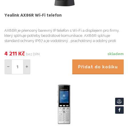
Yealink AX86R Wi-Fi telefon
AX86R je přenosný barevný IP telefon s Wi-Fi a displejem pro firmy,
který splňuje potřeby bezdrátové komunikace. AX86R splňuje
standard ochrany IP67 a je vodotěsný , prachotěsný a odolný proti
pádu z výšky 1,8 metru. AX86R podporuje registraci až 4 SIP...
4 211
Kč
bez DPH
skladem
Přidat do košíku