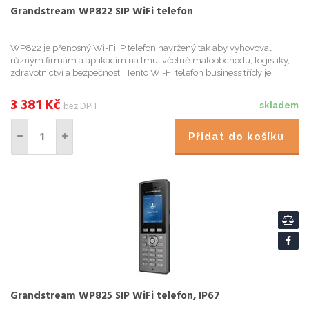
Grandstream WP822 SIP WiFi telefon
WP822 je přenosný Wi-Fi IP telefon navržený tak aby vyhovoval
různým firmám a aplikacím na trhu, včetně maloobchodu, logistiky,
zdravotnictví a bezpečnosti. Tento Wi-Fi telefon business třídy je
vybaven integrovaným dual-band 802.11a/b/g/n/ac Wi-Fi, s ...
3 381
Kč
bez DPH
skladem
Přidat do košíku
Grandstream WP825 SIP WiFi telefon, IP67