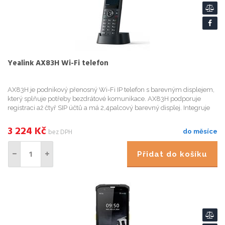
Yealink AX83H Wi-Fi telefon
AX83H je podnikový přenosný Wi-Fi IP telefon s barevným displejem,
který splňuje potřeby bezdrátové komunikace. AX83H podporuje
registraci až čtyř SIP účtů a má 2,4palcový barevný displej. Integruje
technologii Optima HD Audio od Yealink a technologii ...
3 224
Kč
bez DPH
do měsíce
Přidat do košíku