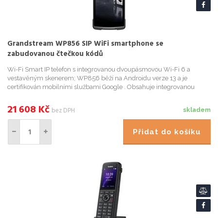
Grandstream WP856 SIP WiFi smartphone se
zabudovanou čtečkou kódů
Wi-Fi Smart IP telefon s integrovanou dvoupásmovou Wi-Fi 6 a
vestavěným skenerem; WP856 běží na Androidu verze 13 a je
certifikován mobilními službami Google . Obsahuje integrovanou
dvoupásmovou Wi-Fi 6 a má vestavěný skener pro skenování 1D a 2D
čárov...
21 608
Kč
bez DPH
skladem
Přidat do košíku