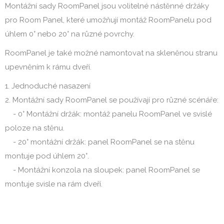
Montážní sady RoomPanel jsou volitelné nástěnné držáky
pro Room Panel, které umožňují montáž RoomPanelu pod
úhlem 0° nebo 20° na různé povrchy.
RoomPanel je také možné namontovat na skleněnou stranu
upevněním k rámu dveří.
1. Jednoduché nasazení
2. Montážní sady RoomPanel se používají pro různé scénáře:
- 0° Montážní držák: montáž panelu RoomPanel ve svislé
poloze na stěnu.
- 20° montážní držák: panel RoomPanel se na stěnu
montuje pod úhlem 20°.
- Montážní konzola na sloupek: panel RoomPanel se
montuje svisle na rám dveří.