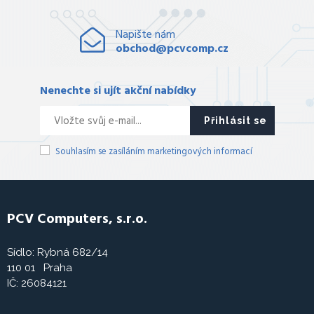
Napište nám
obchod@pcvcomp.cz
Nenechte si ujít akční nabídky
Přihlásit se
Souhlasím se zasíláním marketingových informací
PCV Computers, s.r.o.
Sídlo: Rybná 682/14
110 01 Praha
IČ: 26084121