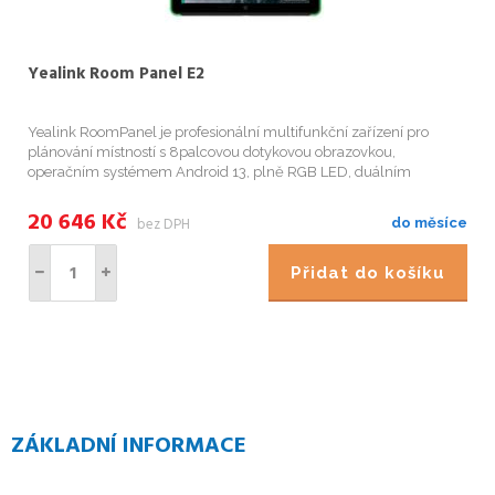
Yealink Room Panel E2
Yealink RoomPanel je profesionální multifunkční zařízení pro
plánování místností s 8palcovou dotykovou obrazovkou,
operačním systémem Android 13, plně RGB LED, duálním
mikrofonem a sadou reproduktorů. Kompaktní panel typu "vše v
jednom" nejen zobrazuje...
20 646
Kč
bez DPH
do měsíce
Přidat do košíku
ZÁKLADNÍ INFORMACE