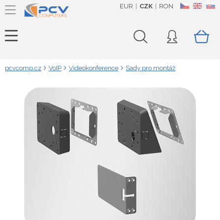
EUR
CZK
RON
CZ
EN
SK
pcvcomp.cz
VoIP
Videokonference
Sady pro montáž