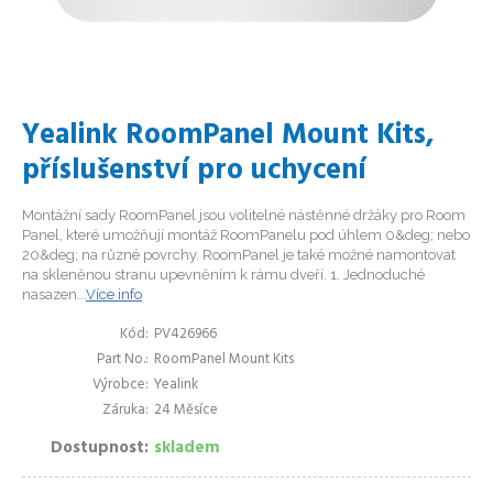
Yealink RoomPanel Mount Kits,
příslušenství pro uchycení
Montážní sady RoomPanel jsou volitelné nástěnné držáky pro Room
Panel, které umožňují montáž RoomPanelu pod úhlem 0&deg; nebo
20&deg; na různé povrchy. RoomPanel je také možné namontovat
na skleněnou stranu upevněním k rámu dveří. 1. Jednoduché
nasazen...
Více info
Kód
PV426966
Part No.
RoomPanel Mount Kits
Výrobce
Yealink
Záruka
24 Měsíce
Dostupnost
skladem