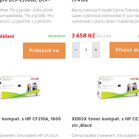
 pro DCP-L2500D, DCP-
CF410X
600 stran, černý
rother TN-2320Bk; ZÁKLADNÍ
Barvy tiskových kazet Černá Tisková
ompatibilita: TN-2320Bk; Pro
Laser Výtěžnost (černobíle) 6 500 s
L2300D, L2340DW, L2360DN,
výtěžnosti v počtu stran Uváděná při
-L2500D, L2520DW, L2540DN,
hodnota výtěžnosti odpovídá normě
C-L2700DW, L2720DW, L2740DW;
19798. Skutečná výtěžnost se liší
3 658
Kč
lášení
bez DPH
skladem
ýdrž: 2600 stran...
Přidat 
Přihlásit se
 kompat. s HP CF210A, 1600
XEROX toner kompat. s HP CE
str.,Black
 tonerem. Ekvivalent HP CF210A.
Černá kazeta s tonerem. Ekvivalent