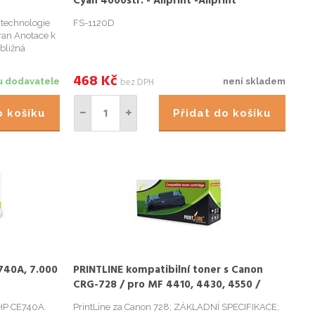
Cyan 4000str. - Allprint -Allprint
 technologie
FS-1120D
tran Anotace k
bližná
 ISO/IEC
468
Kč
bez DPH
u dodavatele
není skladem
do košíku
Přidat do košíku
740A, 7.000
PRINTLINE kompatibilní toner s Canon
CRG-728 / pro MF 4410, 4430, 4550 /
2.100 stran, černý
 HP CE740A.
PrintLine za Canon 728; ZÁKLADNÍ SPECIFIKACE;