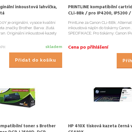
ginální inkoustová lahvička,
PRINTLINE kompatibilní cartri
tá
CLi-8Bk / pro IP4200, IP5200 / 
Black, čip
Y je originální, vysoce kvalitní
PrintLine za Canon CLi-8Bk; Alternat
ta značky Brother. Barva: žlutá.
inkoustová nápln do tiskárny Canon
ran. Originální inkoustové kazety
SPECIFIKACE; Pro tiskárny: Canon IP
 tisknou dokumenty ve špičkové
IP6600, IX4000, IX5000, MP800, 
áním originálních inkoustových
MP800, MP830, MP950, PRO9000; B
Cena po přihlášení
DPH
skladem
..
Objem: 16 ml...
Přidat do košíku
Přih
mpatibilní toner s Brother
HP 410X tisková kazeta černá v