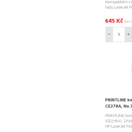
Kompatibilní s 
řady LaserJet
645
Kč
bez
PRINTLINE ko
CE278A, No.7
2.100 stran, 
PRINTLINE kom
(CE278A); ZÁKL
HP LaserJet P1
2100 stran;...