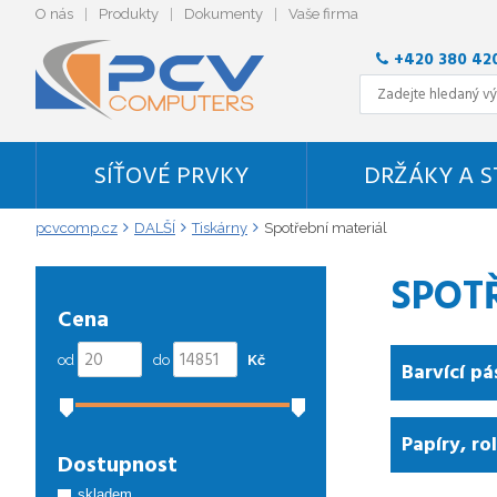
O nás
Produkty
Dokumenty
Vaše firma
+420 380 42
SÍŤOVÉ PRVKY
DRŽÁKY A 
pcvcomp.cz
DALŠÍ
Tiskárny
Spotřební materiál
SPOT
Cena
od
do
Kč
Barvící pá
Papíry, ro
Dostupnost
skladem