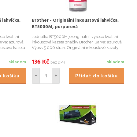
 lahvička,
Brother - Originální inkoustová lahvička,
BT5000M, purpurová
ce kvalitní
Jednotka BT5000M je originální, vysoce kvalitní
arva: azurová.
inkoustová kazeta značky Brother. Barva: azurová.
oustová kazeta
Výtisk 5 000 stran. Originální inkoustové kazety
 špičkové
značky Brother tisknou dokumenty ve špičkové
koustových
kvalitě. Používáním originálních inkoustových
136
Kč
bez DPH
skladem
skladem
kazet šetříte ...
do košíku
Přidat do košíku