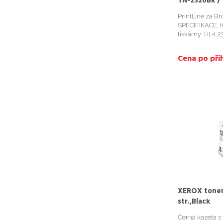
TN-2320Bk /
L2520DW / 2.
PrintLine za B
SPECIFIKACE; K
tiskárny: HL-
L2365DW; DCP
L2560DW; MF
Cena po přih
Barva: cerná; V
XEROX toner
str.,Black
Černá kazeta s