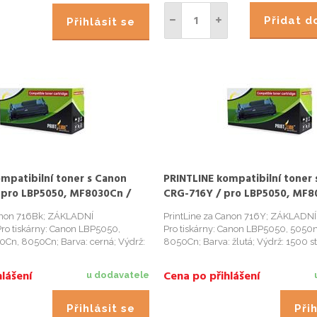
Přidat 
Přihlásit se
mpatibilní toner s Canon
PRINTLINE kompatibilní toner
 pro LBP5050, MF8030Cn /
CRG-716Y / pro LBP5050, MF8
černý
1.500 stran, žlutý
Canon 716Bk; ZÁKLADNÍ
PrintLine za Canon 716Y; ZÁKLADNÍ
ro tiskárny: Canon LBP5050,
Pro tiskárny: Canon LBP5050, 505
Cn, 8050Cn; Barva: cerná; Výdrž:
8050Cn; Barva: žlutá; Výdrž: 1500 str
lášení
Cena po přihlášení
u dodavatele
Přihlásit se
Přih