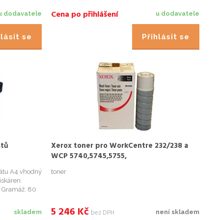
Cena po přihlášení
u dodavatele
u dodavatele
lásit se
Přihlásit se
stů
Xerox toner pro WorkCentre 232/238 a
WCP 5740,5745,5755,
WC35F/245F/5655/5755F (68400 str.)
mátu A4 vhodný
toner
iskáren.
 Gramáž: 80
5 246
Kč
bez DPH
skladem
není skladem