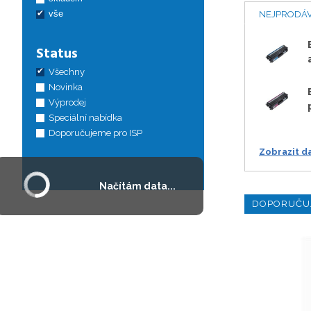
vše
NEJPRODÁV
Status
Všechny
Novinka
Výprodej
Speciální nabídka
Doporučujeme pro ISP
Zobrazit d
Načítám data...
DOPORUČU