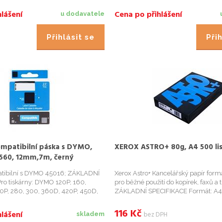
lášení
Cena po přihlášení
u dodavatele
Přihlásit se
Přih
ompatibilní páska s DYMO,
XEROX ASTRO+ 80g, A4 500 li
560, 12mm,7m, černý
podklad, D1
atibilní s DYMO 45016; ZÁKLADNÍ
Xerox Astro+ Kancelářský papír for
ro tiskárny: DYMO 120P, 160,
pro běžné použití do kopírek, faxů a t
0P, 280, 300, 360D, 420P, 450D,
ZÁKLADNÍ SPECIFIKACE Formát: A4
, LabelPoint 100, LabelPoint 150,
g/m 2 Balení: 500 listů
, LabelPoint 250, LabelPoint 300,
116
Kč
lášení
bez DPH
skladem
 450...