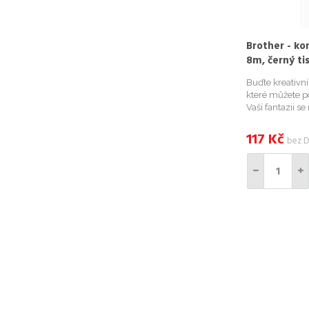
Brother - ko
8m, černý ti
Buďte kreativn
které můžete po
Vaší fantazii s
kompatibilními
například Vaše 
117
Kč
bez 
bylinky na zahr