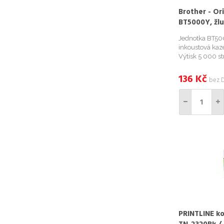
Brother - Ori
BT5000Y, žlu
Jednotka BT5000
inkoustová kaze
Výtisk 5 000 st
značky Brother
kvalitě. Použív
136
Kč
bez 
kazet šetříte ne.
PRINTLINE ko