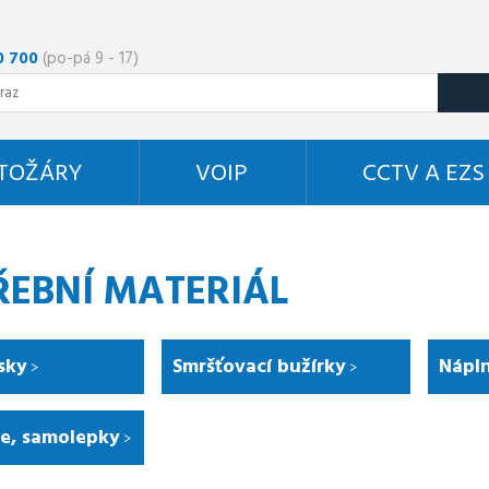
0 700
(po-pá 9 - 17)
STOŽÁRY
VOIP
CCTV A EZS
ŘEBNÍ MATERIÁL
sky
Smršťovací bužírky
Nápl
le, samolepky