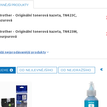
ANĚJŠÍ PRODUKTY
Brother - Originální tonerová kazeta, TN423C,
azurová
Brother - Originální tonerová kazeta, TN423M,
purpurová
alší nejprodávanější produkty
JEME
OD NEJLEVNĚJŠÍHO
OD NEJDRAŽŠÍHO