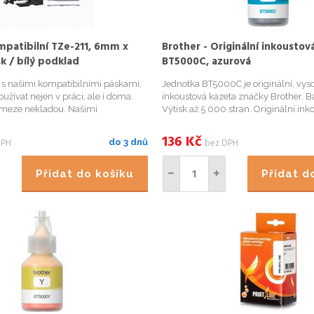
mpatibilní TZe-211, 6mm x
Brother - Originální inkoustová
sk / bílý podklad
BT5000C, azurová
í s našimi kompatibilními páskami,
Jednotka BT5000C je originální, vyso
užívat nejen v práci, ale i doma.
inkoustová kazeta značky Brother. B
e meze nekladou. Našimi
Výtisk až 5 000 stran. Originální ink
 páskami přehledně označíte
značky Brother tiskne dokumenty ve
kořenky v kuchyni, květináče či
kvalitě. Používáním originálních in
136
Kč
DPH
bez DPH
do 3 dnů
ádce, krabi...
kazet šetřít...
Přidat do košíku
Přidat 