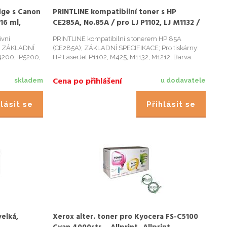
dge s Canon
PRINTLINE kompatibilní toner s HP
16 ml,
CE285A, No.85A / pro LJ P1102, LJ M1132 /
1.600 stran, černý
ivní
PRINTLINE kompatibilní s tonerem HP 85A
 . ZÁKLADNÍ
(CE285A); ZÁKLADNÍ SPECIFIKACE; Pro tiskárny:
4200, IP5200,
HP LaserJet P1102, M425, M1132, M1212; Barva:
MP530,
cerná; Výdrž: 1600 stran...
arva: cerná;
Cena po přihlášení
skladem
u dodavatele
lásit se
Přihlásit se
elká,
Xerox alter. toner pro Kyocera FS-C5100