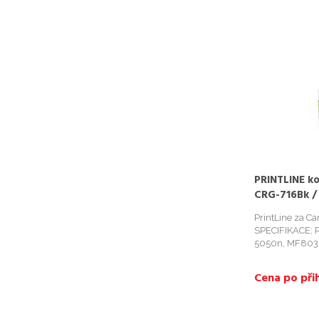
PRINTLINE ko
CRG-716Bk /
2.300 stran, 
PrintLine za 
SPECIFIKACE; P
5050n, MF8030
2300 stran...
Cena po přih