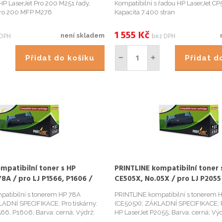
HP LaserJet Pro 200 M251 řady,
Kompatibilní s řadou HP LaserJet CP
 Pro 200 MFP M276
Kapacita 7.400 stran
1 555
Kč
 DPH
bez DPH
není skladem
Přidat do košíku
Přidat 
mpatibilní toner s HP
PRINTLINE kompatibilní toner 
8A / pro LJ P1566, P1606 /
CE505X, No.05X / pro LJ P2055
černý
stran, černý
patibilní s tonerem HP 78A
PRINTLINE kompatibilní s tonerem 
ADNÍ SPECIFIKACE; Pro tiskárny:
(CE505X); ZÁKLADNÍ SPECIFIKACE; Pr
566, P1606; Barva: cerná; Výdrž:
HP LaserJet P2055; Barva: cerná; Vý
stran...