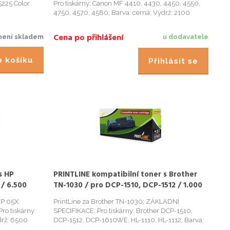
5225 Color
Pro tiskárny: Canon MF 4410, 4430, 4450, 4550,
4750, 4570, 4580; Barva: cerná; Výdrž: 2100
stran...
Cena po přihlášení
není skladem
u dodavatele
do košíku
Přihlásit se
s HP
PRINTLINE kompatibilní toner s Brother
 / 6.500
TN-1030 / pro DCP-1510, DCP-1512 / 1.000
stran, černý
HP 05X
PrintLine za Brother TN-1030; ZÁKLADNÍ
o tiskárny:
SPECIFIKACE; Pro tiskárny: Brother DCP-1510,
drž: 6500
DCP-1512, DCP-1610WE, HL-1110, HL-1112; Barva:
cerná; Výdrž: 1000 stran...