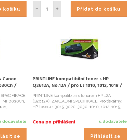
do košíku
Přidat do košíku
 s Canon
PRINTLINE kompatibilní toner s HP
030Cn /
Q2612A, No.12A / pro LJ 1010, 1012, 1018 /
2.000 stran, černý
 SPECIFIKACE;
PRINTLINE kompatibilní s tonerem HP 12A
0n, MF8030Cn,
(Q2612A); ZÁKLADNÍ SPECIFIKACE; Pro tiskárny:
an;...
HP LaserJet 3015, 3020, 3030, 1010, 1012, 1015,
1018, 1020, 1022, 3050, 3052, 3055, M1005;
Barva: cerná; Výdrž: 2000 stran...
Cena po přihlášení
u dodavatele
u dodavatele
lásit se
Přihlásit se