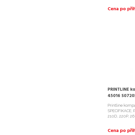
Cena po přih
PRINTLINE k
45016 S0720
tisk/modrý 
Printline komp
SPECIFIKACE; P
210D, 220P, 26
500TS, PC2, PnP
LabelPoint 200
Cena po přih
LabelPoint 350,