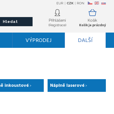
EUR
CZK
RON
CZ
EN
SK
Přihlášení
Košík
Hledat
Košík je prázdný
(Registrace)
VÝPRODEJ
DALŠÍ
ně inkoustové
Náplně laserové