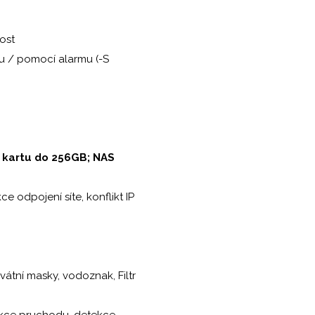
rost
u / pomocí alarmu (-S
kartu do 256GB; NAS
 odpojení síte, konflikt IP
átní masky, vodoznak, Filtr
tekce pruchodu, detekce