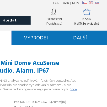
EUR
CZK
RON
CZ
EN
SK
Přihlášení
Košík
Hledat
Košík je prázdný
(Registrace)
VÝPRODEJ
DALŠÍ
P Mini Dome AcuSense
udio, Alarm, IP67
ING analýza na odfiltrování falešných poplachu. Acu
ci vozidla pro snadné vyhledávání v záznamu a pro
 S ense technologie - nereaguje na plané popla...
Více
Part No.
DS-2CD2523G2-IS(2.8mm)(D)