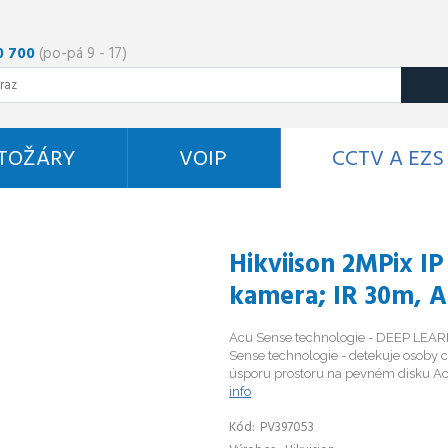
0 700
(po-pá 9 - 17)
STOŽÁRY
VOIP
CCTV A EZS
Hikviison 2MPix I
kamera; IR 30m, A
Acu Sense technologie - DEEP LEARN
Sense technologie - detekuje osoby 
úsporu prostoru na pevném disku Acu
info
Kód
PV397053