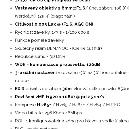
Vestavený objektiv 2,8mm@F1.6
/ úhel záberu 108,8° (h
(vertikální), 129,4° (diagonální)
Citlivost 0,005 Lux @ (F1.6, AGC ON)
Rychlost záverky: 1/3 s - 1/100 000 s
Funkce pomalé záverky
Skutecný režim DEN/NOC - ICR (IR cut filtr)
Redukce šumu - 3D DNR
WDR - kompenzace protisvetla: 120dB
3-axiální nastavení
v rozsahu -30° až 30° horizontálne, 0
rotace
EXIR
prísvit s dosahem
30m
; vlnová délka prísvitu: 850
Rozlišení 2MP (1920 x 1080) @ pri 25 sn/s
Komprese
H.265+
/ H.265 / H264+ / H.264 / MJPEG
Video bit rate: 256 Kbps~16Mbps
ROI - 1 konfigurovatelná zóna pro hlavní a vedlejší stre
BLC - nastavení zóny