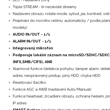
Triple STREAM - tri nezávislé streamy
Nastavení obrazu: rotate mode, sytost, jas, kontrast, ost
Prepínání do nocního režimu: automaticky / podle plán
modely)
AUDIO IN/OUT - 1/1
ALARM IN/OUT - 1/1
Integrovaný mikrofon
Podporuje lokální záznam na microSD/SDHC/SDXC 
(NFS,SMB/CIFS), ANR
Alarmové funkce (detekce pohybu, tamper alarm, detekce
adres, neoprávnený prístup, plný HDD, chyba HDD
Resetovací tlacítko
Funkce AGC a AWB (nastavení Auto/Manual)
Funkce hearbeat, zrcadlení obrazu, ochrana heslem, priv
IP adres
SMART funkce
(analýza chování, prekrocení linie, de