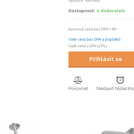
Výrobce
Hikvision
Dostupnost
u dodavatele
Koncová cena bez DPH + RP
Vaše cena bez DPH a poplatků
Vaše cena s DPH (21%)
Přihlásit se
Porovnat
Nastavit hlídacíh