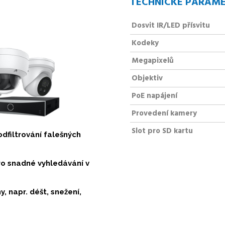
TECHNICKÉ PARAM
Dosvit IR/LED přísvitu
Kodeky
Megapixelů
Objektiv
PoE napájení
Provedení kamery
Slot pro SD kartu
dfiltrování falešných
ro snadné vyhledávání v
, napr. déšt, snežení,