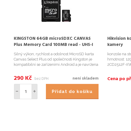
KINGSTON 64GB microSDXC CANVAS
Hikvision 
Plus Memory Card 100MB read - UHS-I
kamery
class 10 Gen 3
Silný výkon, rychlost a odolnost MicroSD karta
konzole na s
Canvas Select Plus od společnosti Kingston je
hmotnost: 12
kompatibilní se zařízeními Android a je navržena
2CD2512F-I(
pro výkon s hodnocením A1. Nabízí zvýšenou
2CD2125G0-
rychlost a kapacitu pro rychlejší načítání aplikací
290
Kč
Cena po př
bez DPH
není skladem
a pořizování s...
Přidat do košíku