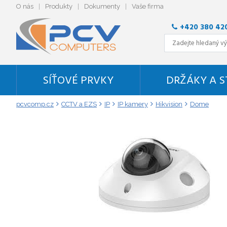
O nás
Produkty
Dokumenty
Vaše firma
+420 380 42
SÍŤOVÉ PRVKY
DRŽÁKY A 
pcvcomp.cz
CCTV a EZS
IP
IP kamery
Hikvision
Dome