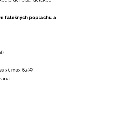
ání falešných poplachu a
l)
ss 3), max 6,5W
hrana