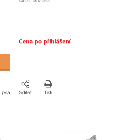
Záruka
36 Měsíce
Cena po přihlášení
o psa
Sdílet
Tisk