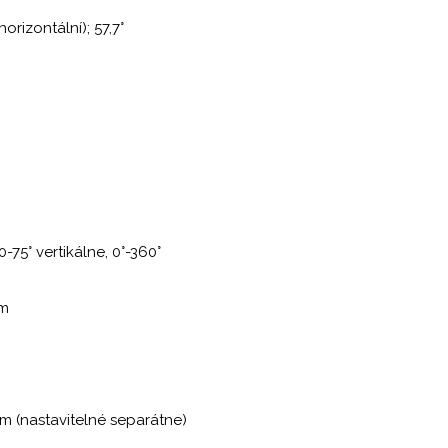
orizontální); 57,7°
-75° vertikálne, 0°-360°
nm
am (nastavitelné separátne)