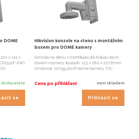
pro DOME
Hikvision konzole na stenu s montážním
Hi
boxem pro DOME kamery
sl
120 x 122 x
konzole na stenu s mont&aacute;žn&iacute;m
Ad
CD2512F-I(W)
boxem rozmery &oslash; 123 x 180 x 227,8mm
st
 DS-
hmotnost: 1205g pro IP dome kamery: DS-
12
2522FWD-I
2CD2512F-I(W) DS-2CD2532F-I(W) pro IP
ko
kamery: DS-2CD2510F DS-2CD2520F DS-
DS
Cena po přihlášení
Ce
 dodavatele
není skladem
2CD2522FWD-I DS-2CD2542FWD-I
2C
lásit se
Přihlásit se