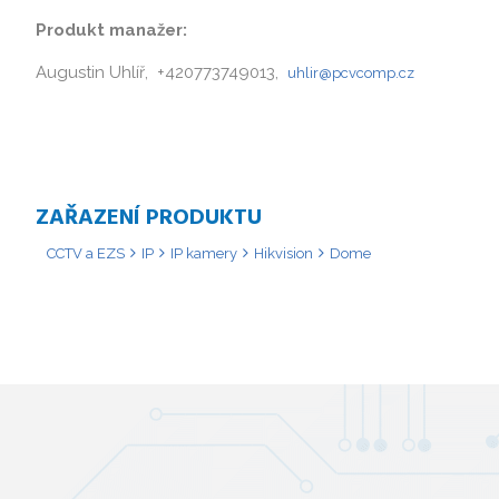
Produkt manažer:
Augustin Uhlíř, +420773749013,
uhlir@pcvcomp.cz
ZAŘAZENÍ PRODUKTU
CCTV a EZS
IP
IP kamery
Hikvision
Dome