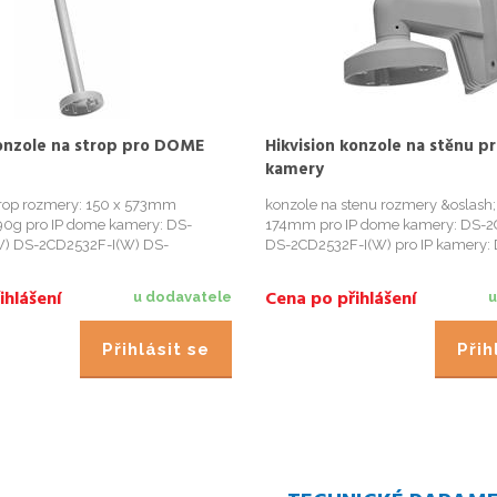
konzole na strop pro DOME
Hikvision konzole na stěnu 
kamery
trop rozmery: 150 x 573mm
konzole na stenu rozmery &oslash; 
90g pro IP dome kamery: DS-
174mm pro IP dome kamery: DS-2
W) DS-2CD2532F-I(W) DS-
DS-2CD2532F-I(W) pro IP kamery:
IMS
2CD2510F DS-2CD2520F DS-2CD
DS-2CD2542FWD-I
ihlášení
Cena po přihlášení
u dodavatele
u
Přihlásit se
Přih