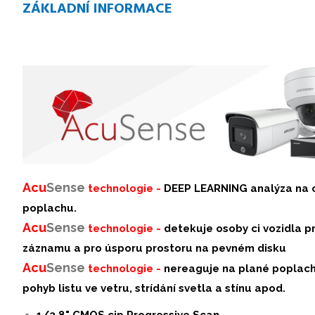
ZÁKLADNÍ INFORMACE
Acu
Sense
technologie -
DEEP LEARNING analýza na o
poplachu.
Acu
Sense
technologie -
detekuje osoby ci vozidla p
záznamu a pro úsporu prostoru na pevném disku
Acu
S
ense
technologie -
nereaguje na plané poplachy
pohyb listu ve vetru, strídání svetla a stínu apod.
1/2,8" CMOS cip Progressive Scan