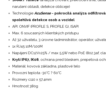
narušení oblasti, detekce obliceje)
Technologie
AcuSense
- pokrocilá analýza odfiltrov
spolehlivá detekce osob a vozidel
API: ONVIF (PROFILE S, PROFILE G), ISAPI
Max. 6 soucasných klientských prístupu
Až 32 uživatelu, 3 úrovne (administrátor, operátor, uživate
1x RJ45 10M/100M
Napájení DC12V±25% / max 5,5W nebo PoE (802.3af, cla
Krytí IP67, IK08
, ochrana pred bleskem, prepetová oc
Materiál: kovová základna, plastové telo
Provozní teplota -30°C ? 60°C
Rozmery c110 x 57,4mm
Hmotnost 380g