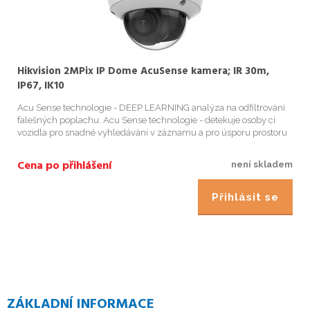
Hikvision 2MPix IP Dome AcuSense kamera; IR 30m,
IP67, IK10
Acu Sense technologie - DEEP LEARNING analýza na odfiltrování
falešných poplachu. Acu Sense technologie - detekuje osoby ci
vozidla pro snadné vyhledávání v záznamu a pro úsporu prostoru
na pevném disku Acu S ense technologie - nereaguje na plané
popla...
Cena po přihlášení
není skladem
Přihlásit se
ZÁKLADNÍ INFORMACE