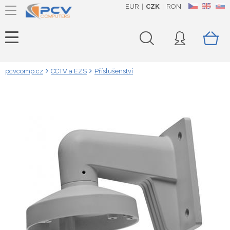
EUR
CZK
RON
CZ
EN
SK
pcvcomp.cz
CCTV a EZS
Příslušenství