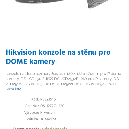
Hikvision konzole na stěnu pro
DOME kamery
konzole na stenu rozmery &oslash; 120 x 122 x 174mm pro IP dome
kamery: DS-2CD2512F-I(W) DS-2CD2532F-I(W) pro IP kamery: DS-
2CD2510F DS-2CD2520F DS-2CD2522FWD-I DS-2CD2542FWD-
I
Více info
Kód
PV293516
Part No.
DS-1272ZJ-120
Výrobce
Hikvision
Záruka
36 Měsíce