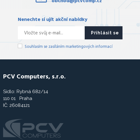
obchod@pcvcomp.cz
Nenechte si ujít akční nabídky
Přihlásit se
Souhlasím se zasíláním marketingových informací
PCV Computers, s.r.o.
Sídlo: Rybná 682/14
110 01 Praha
IČ: 26084121