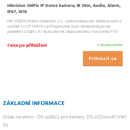
Hikvision 2MPix IP Dome kamera; IR 30m, Audio, Alarm,
IP67, IK10
HIK VISION Motion Detection 2.0 - pokrocil&aacute; detekce osob a
vozidel 1/2,8" CMOS cip Progressive Scan Vestaven&yacute;
pobjektiv 2,8@F1.6/ &uacute;hel z&aacute;beru: horizontal FOV
107&deg;, vertical FOV 57&deg;, diagonal FOV 127&deg; Citlivost:
0...
Cena po přihlášení
u dodavatele
Přihlásit se
ZÁKLADNÍ INFORMACE
Držák na stěnu - DS-1258ZJ, pro kamery DS-2CD21xx(F)-I(W)
(S).