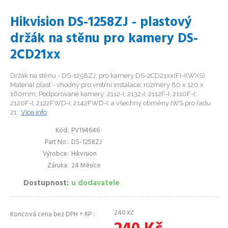
Hikvision DS-1258ZJ - plastový
držák na stěnu pro kamery DS-
2CD21xx
Držák na stěnu - DS-1258ZJ, pro kamery DS-2CD21xx(F)-I(W)(S).
Materiál plast - vhodný pro vnitřní instalace; rozměry 80 x 120 x
160mm; Podporované kamery: 2112-I; 2132-I; 2112F-I; 2110F-I;
2120F-I; 2122FWD-I; 2142FWD-I; a všechny obměny IWS pro řadu
21...
Více info
Kód
PV194646
Part No.
DS-1258ZJ
Výrobce
Hikvision
Záruka
24 Měsíce
Dostupnost
u dodavatele
240
Kč
Koncová cena bez DPH + RP