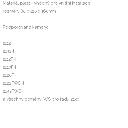
Materiál plast - vhodný pro vnitřní instalace
rozměry 80 x 120 x 160mm
Podporované kamery:
2112-I
2132-I
2112F-I
2110F-I
2120F-I
2122FWD-I
2142FWD-I
a všechny obměny IWS pro řadu 21xx