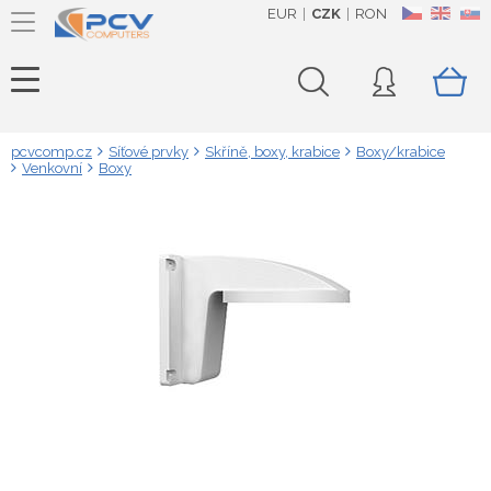
EUR
CZK
RON
CZ
EN
SK
pcvcomp.cz
Síťové prvky
Skříně, boxy, krabice
Boxy/krabice
Venkovní
Boxy