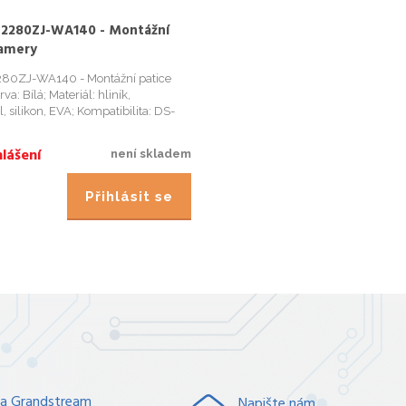
S-2280ZJ-WA140 - Montážní
kamery
2280ZJ-WA140 - Montážní patice
a: Bílá; Materiál: hliník,
, silikon, EVA; Kompatibilita: DS-
; Rozměry: průměr 140 mm
mm; Hmotnost: 360g;
lášení
není skladem
Přihlásit se
a Grandstream
Napište nám