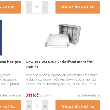
do košíku
Přidat do košíku
ovní box pro
Gewiss GW44207 vodotěsná montážní
krabice
výrobce
Jedná se o bezhalogenovou vodotesnou montážní
 nasazení,
krabici s oznacením Gewiss GW44207 a montáží
h prvků přímo
na zed. Vnitrní rozmery jsou 190 x 140 x 70 mm,
uchycení na
stupen krytí IP56. Vnitrní rozmery jsou 190 x 140 x
ální venkovní
70 mm.
311
Kč
bez DPH
u dodavatele
u dodavatele
do košíku
Přidat do košíku