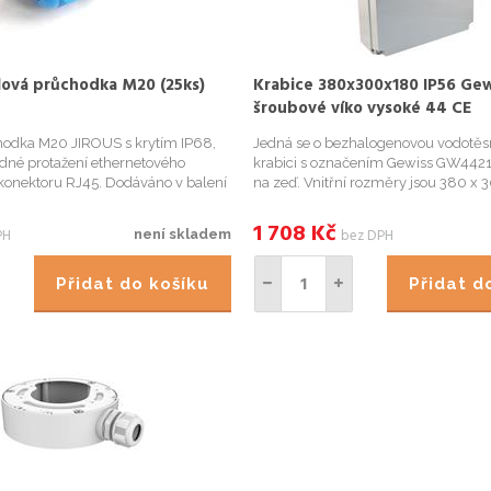
lová průchodka M20 (25ks)
Krabice 380x300x180 IP56 Gew
šroubové víko vysoké 44 CE
hodka M20 JIROUS s krytím IP68,
Jedná se o bezhalogenovou vodotě
dné protažení ethernetového
krabici s označením Gewiss GW4421
konektoru RJ45. Dodáváno v balení
na zeď. Vnitřní rozměry jsou 380 x
í: • použitelná ke všem JIROUS
stupeň krytí IP56.
kvalitní sevření kabelu; • výborná
1 708
Kč
PH
bez DPH
není skladem
olnost...
Přidat do košíku
Přidat 