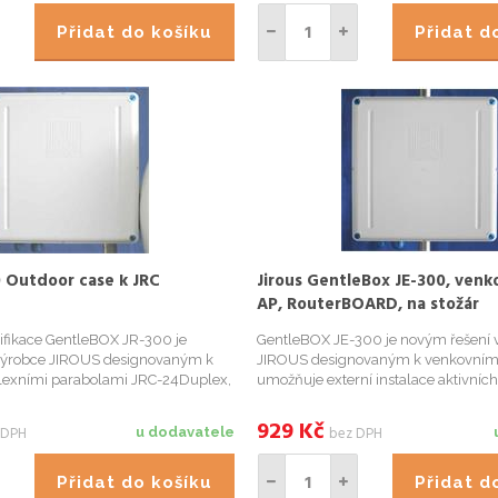
Přidat do košíku
Přidat 
0 Outdoor case k JRC
Jirous GentleBox JE-300, venk
AP, RouterBOARD, na stožár
ifikace GentleBOX JR-300 je
GentleBOX JE-300 je novým řešení 
výrobce JIROUS designovaným k
JIROUS designovaným k venkovnímu
lexními parabolami JRC-24Duplex,
umožňuje externí instalace aktivníc
SMA), JRC-29Duplex, a JRC-
do outdoor boxu s příslušenstvím k 
umožňujícím externí instalace akt
stožár. GentleBOX je kompletní a ide
929
Kč
 DPH
bez DPH
u dodavatele
box pro AP, RouterBO...
Přidat do košíku
Přidat 