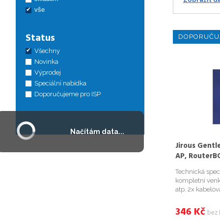
vše
Status
DOPORUČU
Všechny
Novinka
Výprodej
Speciální nabídka
Doporučujeme pro ISP
Načítám data...
Jirous Gentl
AP, RouterB
Technická speci
kompletní ven
atp. 2x kabelov
průchodky proti
uchycení AP/RB
346
Kč
bez