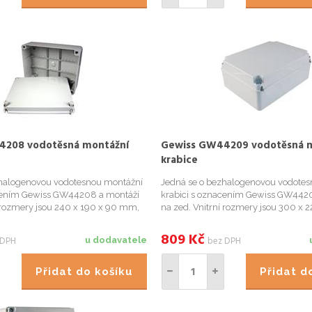
4208 vodotěsná montážní
Gewiss GW44209 vodotěsná 
krabice
zhalogenovou vodotesnou montážní
Jedná se o bezhalogenovou vodotes
acením Gewiss GW44208 a montáží
krabici s oznacením Gewiss GW442
í rozmery jsou 240 x 190 x 90 mm,
na zed. Vnitrní rozmery jsou 300 x 
56. Vnitrní rozmery jsou 240 x 190 x
stupen krytí IP56. Vnitrní rozmery j
visejícím príslušenstvím je možné
120 mm. *Se souvisejícím príslušen
809
Kč
 DPH
bez DPH
u dodavatele
.
montážní kr..
Přidat do košíku
Přidat 