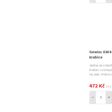
Gewiss GW4
krabice
Jedná se o be
krabici s ozn
na zed. Vnitrn
stupen krytí IP
90 mm. *Se sou
472
Kč
bez
montážní krab.