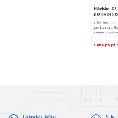
Hikvision D
patice pro 
Hikvision DS-
pro kamery; Barv
nererezová ocel
2CD63xG1-IVS
&times; 40,5 
Cena po přih
Technické oddělení
Podpor