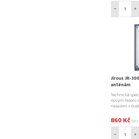
Jirous JR-30
anténám
Technická spec
novým řešení 
nasazení s dup
JRC-24Duplex(
29Duplex(SMA) 
860
Kč
bez