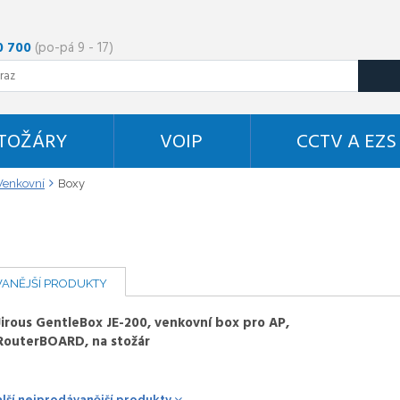
0 700
(po-pá 9 - 17)
STOŽÁRY
VOIP
CCTV A EZS
Venkovní
Boxy
ANĚJŠÍ PRODUKTY
Jirous GentleBox JE-200, venkovní box pro AP,
RouterBOARD, na stožár
alší nejprodávanější produkty