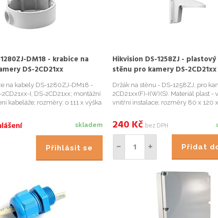
-1280ZJ-DM18 - krabice na
Hikvision DS-1258ZJ - plastový
kamery DS-2CD21xx
stěnu pro kamery DS-2CD21xx
ice na kabely DS-1280ZJ-DM18 -
Držák na stěnu - DS-1258ZJ, pro k
-2CD21xx-I, DS-2CD21xx; montážní
2CD21xx(F)-I(W)(S). Materiál plast -
ení kabeláže; rozměry: o 111 x výška
vnitřní instalace; rozměry 80 x 12
DOME kamery: DS-2CD21XXF-I(W)
Podporované kamery: 2112-I; 2132-I; 
22FWD-I(W)(S); DS-2CD2142FWD-
2110F-I; 2120F-I; 2122FWD-I; 2142F
240
Kč
lášení
bez DPH
skladem
rbo HD kam...
všechny obměny IWS pro řadu 21...
Přidat 
Přihlásit se