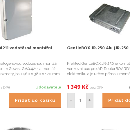
211 vodotěsná montážní
GentleBOX JR-250 Alu (JR-250 
zhalogenovou vodotesnou montážní
Přehled GentleBOX JR-250 je kompl
cením Gewiss GW44211 a montáží
venkovní box pro AP, RouterBOARDY
í rozmery jsou 460 x 380 x 120 mm,
elektroniku a je určen přímo k mont
56.
JRC-xx a JRB-xx MIMO. Kovové tělo 
tak, aby zaručovalo vysokou odo
1 349
Kč
ez DPH
bez DPH
u dodavatele
Přidat do košíku
Přidat 