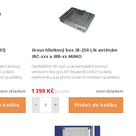
S1)
Jirous hliníkový box JR-250 L1k anténám
JRC-xxx a JRB-xx MIMO
etní kovový
GentleBOX JR-250 L1 je kompletní kovový
 a další
venkovní box pro AP, RouterBOARDY a další
áži na antény
elektroniku a je přímo určen k montáži na antény
je navrženo
JRC-xx a JRB-xx MIMO. Specifikace: zavírání
sponout, jedna kabelová průchodka Kovové tělo je
1 399
Kč
bez DPH
není skladem
není skladem
navrženo tak, aby ...
do košíku
Přidat do košíku