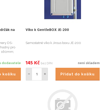
 držák na
Víko k GentleBOX JE-200
amery DS-
Samostatné víko k Jirous boxu JE-200
 vhodný pro
0 x 160mm;
2112F-I;
WD-I; a
145
Kč
bez DPH
u dodavatele
není skladem
do košíku
Přidat do košíku