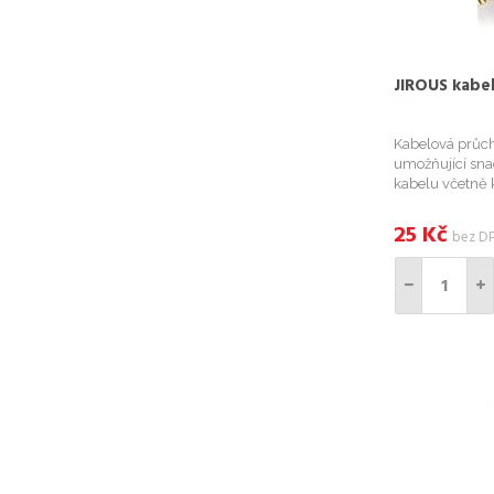
JIROUS kabe
Kabelová průc
umožňující sna
kabelu včetně 
po 25ks. Použit
GentleBOXům; • 
25
Kč
bez D
povětrnostní od