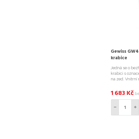
Gewiss GW44
krabice
Jedná se o be
krabici s ozna
na zed. Vnitrn
stupen krytí IP
1 683
Kč
b