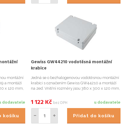
montážní
Gewiss GW44210 vodotěsná montážní
krabice
nou montážní
Jedná se o bezhalogenovou vodotěsnou montážní
09 a montáží
krabici s označením Gewiss GW44210 a montáží
220 x 120 mm,
na zeď. Vnitřní rozměry jsou 380 x 300 x 120 mm,
sou 300 x 220 x
stupeň krytí IP56.
stvím je možné
1 122
Kč
bez DPH
u dodavatele
u dodavatele
do košíku
Přidat do košíku