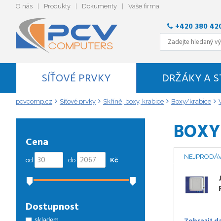
O nás
Produkty
Dokumenty
Vaše firma
+420 380 42
SÍŤOVÉ PRVKY
DRŽÁKY A 
pcvcomp.cz
Síťové prvky
Skříně, boxy, krabice
Boxy/krabice
BOXY
Cena
NEJPRODÁV
od
do
Kč
Dostupnost
skladem
Zobrazit d