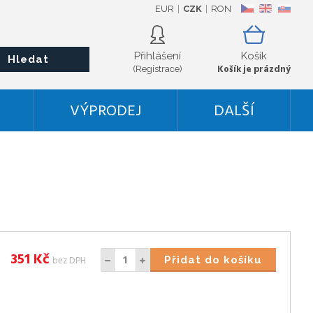
EUR
CZK
RON
CZ
EN
SK
Přihlášení
Košík
Hledat
Košík je prázdný
(Registrace)
VÝPRODEJ
DALŠÍ
351
Kč
bez DPH
Přidat do košíku