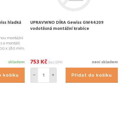
iss hladká
UPRAVWNO DÍRA Gewiss GW44209
vodotěsná montážní krabice
snou montážní
1 a montáží
 300 x 180 mm,
753
Kč
bez DPH
skladem
není skladem
do košíku
Přidat do košíku