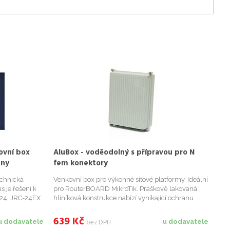
ovní box
AluBox - voděodolný s přípravou pro N
ény
fem konektory
echnická
Venkovní box pro výkonné síťové platformy. Ideální
s je řešení k
pro RouterBOARD MikroTik. Práškově lakovaná
24, JRC-24EX
hliníková konstrukce nabízí vynikající ochranu
 RouterBOARD
před elektromagnetickým rušením, prachem a
vodou. Box splňuje krytí IP65. Vnitřní deska je
639
Kč
bez DPH
u dodavatele
u dodavatele
připravena pro mont...