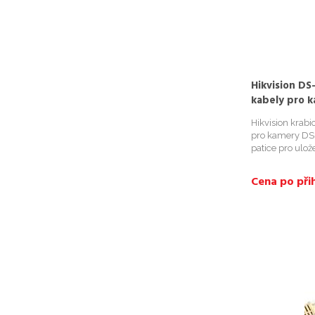
Hikvision DS
kabely pro 
Hikvision krab
pro kamery DS
patice pro ulož
41mm; pro IP 
(S); DS-2CD21
Cena po přih
I(W)(S); pro Tu