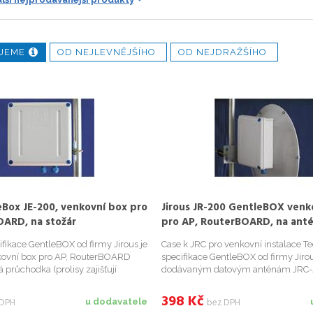
JEME
OD NEJLEVNĚJŠÍHO
OD NEJDRAŽŠÍHO
eBox JE-200, venkovní box pro
Jirous JR-200 GentleBOX venk
OARD, na stožár
pro AP, RouterBOARD, na ant
fikace GentleBOX od firmy Jirous je
Case k JRC pro venkovní instalace T
kovní box pro AP, RouterBOARD
specifikace GentleBOX od firmy Jirou
á průchodka (prolisy zajišťují
dodávaným datovým anténám JRC-
 otáčení), drážky a otvory pro
a JRC-29 pro externí instalace AP,
 včetně šroubů a pl
atp. 2x kabelová průchodka (prolis
398
Kč
 DPH
bez DPH
u dodavatele