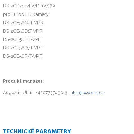
DS-2CD2142FWD-I(W)(S)
pro Turbo HD kamery:
DS-2CE56C0T-VPIR
DS-2CE56D1T-VPIR
DS-2CE56F1T-VPIT
DS-2CE56D7T-VPIT
DS-2CE56F7T-VPIT
Produkt manažer:
Augustin Uhlíř, +420773749013,
uhlir@pcvcomp.cz
TECHNICKÉ PARAMETRY