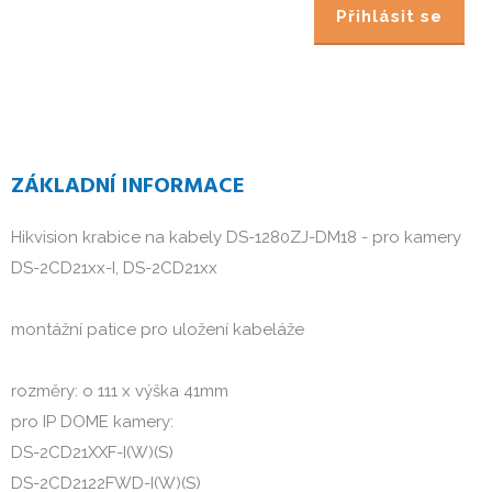
Přihlásit se
ZÁKLADNÍ INFORMACE
Hikvision krabice na kabely DS-1280ZJ-DM18 - pro kamery
DS-2CD21xx-I, DS-2CD21xx
montážní patice pro uložení kabeláže
rozměry: o 111 x výška 41mm
pro IP DOME kamery:
DS-2CD21XXF-I(W)(S)
DS-2CD2122FWD-I(W)(S)