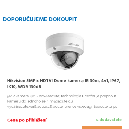
DOPORUČUJEME DOKOUPIT
Hikvision 5MPix HDTVI Dome kamera; IR 30m, 4v1, IP67,
IK10, WDR 130dB
5MP kamera 4v1 - nov&aacute; technologie umožnuje prepnout
kameru do jednoho ze 4 m&oacute;du
využ&iacute;vaj&iacute;c&iacute; prenos videosign&aacute;lu po
koaxi&aacute;ln&iacute;m kabelu. M&oacute;d CVBS(Analog) -
vhodn&yacute; pro v&scaron;echny typ...
Cena po přihlášení
u dodavatele