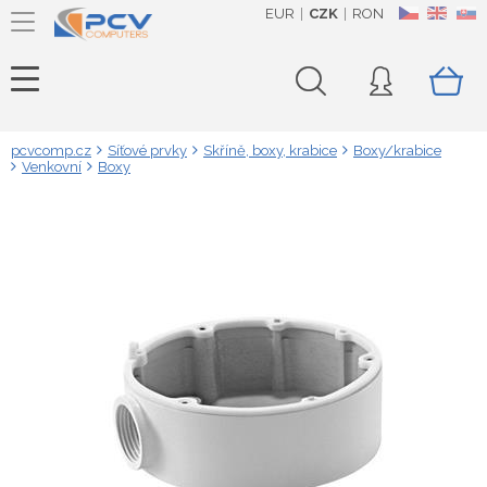
EUR
CZK
RON
CZ
EN
SK
pcvcomp.cz
Síťové prvky
Skříně, boxy, krabice
Boxy/krabice
Venkovní
Boxy