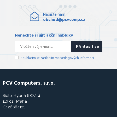
Napište nám
obchod@pcvcomp.cz
Nenechte si ujít akční nabídky
Přihlásit se
Souhlasím se zasíláním marketingových informací
PCV Computers, s.r.o.
Sídlo: Rybná 682/14
110 01 Praha
IČ: 26084121