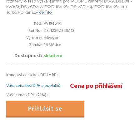
rozměry: o 111 x výška 41mm; pro IP DOME kamery: DS-2CD21XXF-
I(W)(S); DS-2CD2122FWD-I(W)(S); DS-2CD2142FWD-I(W)(S); pro
Turbo HD kam...
Více info
Kód
PV194644
Part No.
DS-1280ZJ-DM18
Výrobce
Hikvision
Záruka
36 Měsíce
Dostupnost
skladem
Koncová cena bez DPH + RP
Cena po přihlášení
Vaše cena bez DPH a poplatků
Vaše cena s DPH (21%)
Přihlásit se