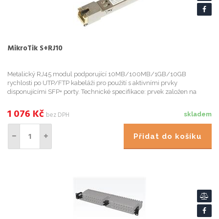
MikroTik S+RJ10
Metalický RJ45 modul podporující 10MB/100MB/1GB/10GB
rychlosti po UTP/FTP kabeláži pro použití s aktivními prvky
disponujícími SFP+ porty. Technické specifikace: prvek založen na
Marvell 88X3310P; spotřeba max 2.4 W (10GBASE-T, 30 m link);
použitelný d...
1 076
Kč
bez DPH
skladem
Přidat do košíku