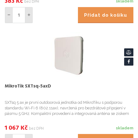
383
Kč
bez DPH
skladem
Přidat do košíku
MikroTik SXTsq-5axD
SXTsq 5 ax je první outdoorová jednotka od MikroTiku s podporou
standardu Wi-Fi 6 (802.11ax), navržená pro bezdrátové připojení v
pásmu 5 GHz. Kompaktní provedení a integrovaná anténa se ziskem
16 dBi z ní činí ideální řešení pro klientské připojení ne...
1 067
Kč
bez DPH
skladem