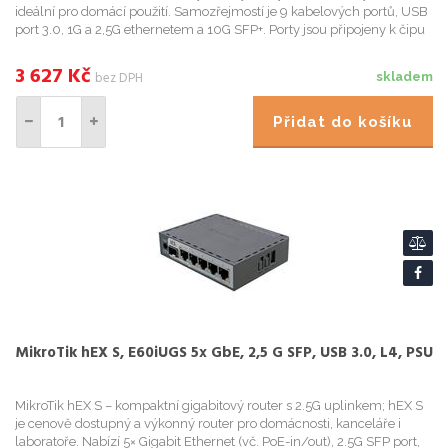
ideální pro domácí použití. Samozřejmostí je 9 kabelových portů, USB
port 3.0, 1G a 2,5G ethernetem a 10G SFP+. Porty jsou připojeny k čipu
Marvell Amethyst s plně duplexní linkou 10 GB. ...
3 627
Kč
bez DPH
skladem
Přidat do košíku
MikroTik hEX S, E60iUGS 5x GbE, 2,5 G SFP, USB 3.0, L4, PSU
MikroTik hEX S – kompaktní gigabitový router s 2.5G uplinkem; hEX S
je cenově dostupný a výkonný router pro domácnosti, kanceláře i
laboratoře. Nabízí 5× Gigabit Ethernet (vč. PoE-in/out), 2.5G SFP port,