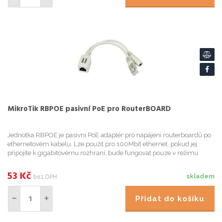
MikroTik RBPOE pasivní PoE pro RouterBOARD
Jednotka RBPOE je pasivní PoE adaptér pro napájení routerboardů po
ethernetovém kabelu. Lze použít pro 100Mbit ethernet, pokud jej
připojíte k gigabitovému rozhraní, bude fungovat pouze v režimu
100Mbit. Pro napájení routerboardu vyžadující napětí 10-2...
53
Kč
bez DPH
skladem
Přidat do košíku