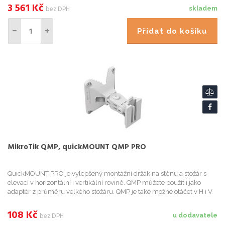
3 561
Kč
bez DPH
skladem
Přidat do košíku
MikroTik QMP, quickMOUNT QMP PRO
QuickMOUNT PRO je vylepšený montážní držák na stěnu a stožár s
elevací v horizontální i vertikální rovině. QMP můžete použít i jako
adaptér z průměru velkého stožáru. QMP je také možné otáčet v H i V
polarizaci v rozmezí 140°. Nosnost je 1.5 kg. Podpo...
108
Kč
bez DPH
u dodavatele