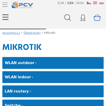
EUR
CZK
RON
CZ
EN
SK
Načítám data...
pcvcomp.cz
Síťové prvky
Mikrotik
MIKROTIK
WLAN outdoor
WLAN indoor
LAN routery
Switche