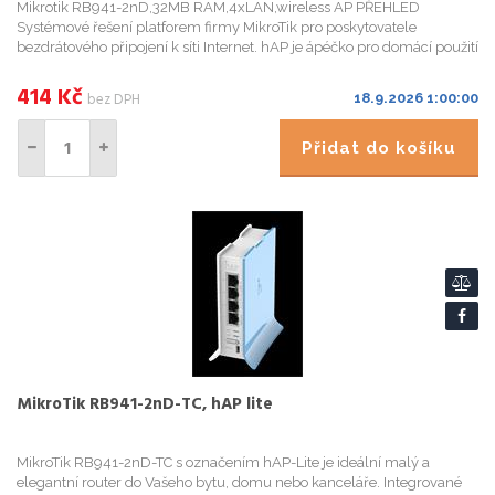
Mikrotik RB941-2nD,32MB RAM,4xLAN,wireless AP PŘEHLED
Systémové řešení platforem firmy MikroTik pro poskytovatele
bezdrátového připojení k síti Internet. hAP je ápéčko pro domácí použití
disponující kompletním servisem RouterOS funkcí, umožňující na...
414
Kč
bez DPH
18.9.2026 1:00:00
Přidat do košíku
MikroTik RB941-2nD-TC, hAP lite
MikroTik RB941-2nD-TC s označením hAP-Lite je ideální malý a
elegantní router do Vašeho bytu, domu nebo kanceláře. Integrované