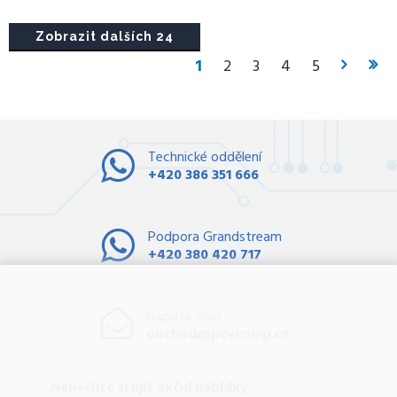
Zobrazit dalších 24
1
2
3
4
5
Technické oddělení
+420 386 351 666
Podpora Grandstream
+420 380 420 717
Napište nám
obchod@pcvcomp.cz
Nenechte si ujít akční nabídky