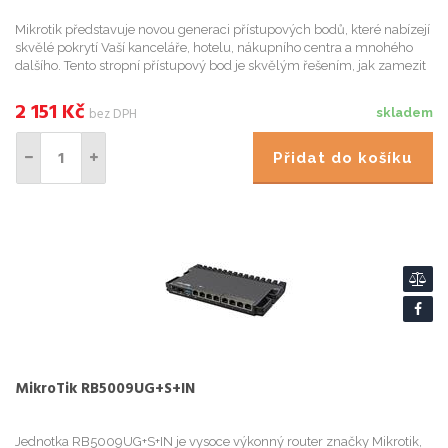
Mikrotik představuje novou generaci přístupových bodů, které nabízejí
skvělé pokrytí Vaší kanceláře, hotelu, nákupního centra a mnohého
dalšího. Tento stropní přístupový bod je skvělým řešením, jak zamezit
ztrátě signálu ve velkých, přeplněných oblaste...
2 151
Kč
bez DPH
skladem
Přidat do košíku
MikroTik RB5009UG+S+IN
Jednotka RB5009UG+S+IN je vysoce výkonný router značky Mikrotik,