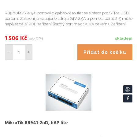
RB960PGS je 5-ti portový gigabitový router se slotem pro SFP a USB
portem. Zařízení je napájeno zdroje 24V 2,5A a pomocí portů 2-5 může
napájet další POE zařízení (každý port max 1A, 2A cekem). Zařízení
využívá Mikrotik router OS Level 4.
1 506
Kč
bez DPH
skladem
Přidat do košíku
MikroTik RB941-2nD, hAP lite