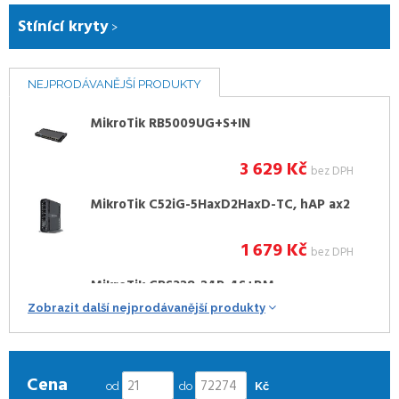
Stínící kryty
NEJPRODÁVANĚJŠÍ PRODUKTY
MikroTik RB5009UG+S+IN
3 629
Kč
bez DPH
MikroTik C52iG-5HaxD2HaxD-TC, hAP ax2
1 679
Kč
bez DPH
MikroTik CRS328-24P-4S+RM
Zobrazit další nejprodávanější produkty
9 058
Kč
bez DPH
MikroTik cAPGi-5HaxD2HaxD, cAP ax
Cena
od
do
Kč