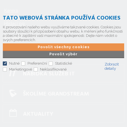
Kariéra
TATO WEBOVÁ STRÁNKA POUŽÍVÁ COOKIES
Hlídací psi
K provozování našeho webu využíváme takzvané cookies. Cookies jsou
soubory sloužící k přizpůsobení obsahu webu, k měření jeho funkčnosti
a obecně k zajištění vaší maximální spokojenosti. Dejte nám vědět o
Kontakty
svých preferencích.
Povolit všechny cookies
Povolit výběr
Nutné
Preferenční
Statistické
Zobrazit
detaily
Marketingové
Neklasifikované
NABÍDKA SLUŽEB IT
ŠKOLÍME GRANDSTREAM
AKTUALITY