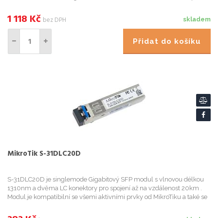
USB 3.0 pro sdílení úložiště a RouterOS v7 pro p...
1 118
Kč
bez DPH
skladem
Přidat do košíku
MikroTik S-31DLC20D
S-31DLC20D je singlemode Gigabitový SFP modul s vlnovou délkou
1310nm a dvěma LC konektory pro spojení až na vzdálenost 20km .
Modul je kompatibilní se všemi aktivními prvky od MikroTiku a také se
zařízeními jiných výrobců "cisco compatibile".