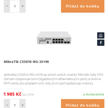
Přidat do košíku
MikroTik CSS610-8G-2S+IN
Jednotka CSS610+8G-2S+IN je smart switch značky Mikrotik řady CRS.
Zařízení disponuje osmi Gigabitovými ethernetovými porty a dvěma
SFP+ porty pro připojení 10G, kdy první port podporuje moduly
1.25G/10G a druhý pouze 10G moduly. Možnost využití: Důlež...
1 985
Kč
bez DPH
u dodavatele
Přidat do košíku