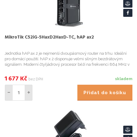
MikroTik C52iG-5HaxD2HaxD-TC, hAP ax2
Jednotka hAP ax 2 je nejmenší dvoupásmový router na trhu. Ideální
pro domácí použití. hAP x 2 disponuje velmi silným bezdrátovým
signálem. Moderní čtyřjádrový procesor běží na frekvenci 864 MHz v
kombinaci s GB RAM během složitých operací. Možnost inst...
1 677
Kč
bez DPH
skladem
Přidat do košíku