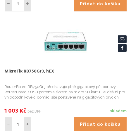
Přidat do košíku
MikroTik RB750Gr3, hEX
RouterBoard RB750Gr3 představuje plně gigabitový pětiportový
RouterBoard s USB portem a slotem na micro SD kartu. Je ideální pro
vnitropodnikové či domácí sítě postavené na gigabitových prvcích.
Stejně jako RB750G je dodáván včetně krytu a napájecího z...
1 003
Kč
bez DPH
skladem
Přidat do košíku