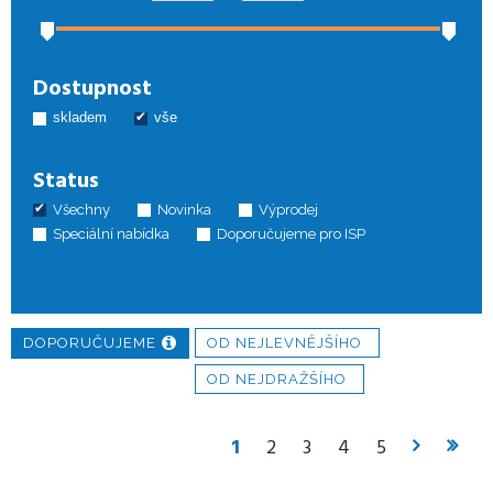
2 153
Kč
bez DPH
MikroTik RB5009UPr+S+IN
Dostupnost
4 956
Kč
bez DPH
skladem
vše
Status
Všechny
Novinka
Výprodej
Speciální nabídka
Doporučujeme pro ISP
DOPORUČUJEME
OD NEJLEVNĚJŠÍHO
OD NEJDRAŽŠÍHO
1
2
3
4
5