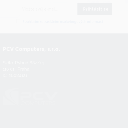
Přihlásit se
Souhlasím se zasíláním marketingových informací
PCV Computers, s.r.o.
Sídlo: Rybná 682/14
110 01 Praha
IČ: 26084121