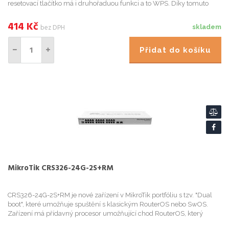
resetovací tlačítko má i druhořaduou funkci a to WPS. Díky tomuto
tlačítku si již nebudete muset pamatovat dlouhé a složité...
414
Kč
bez DPH
skladem
Přidat do košíku
MikroTik CRS326-24G-2S+RM
CRS326-24G-2S+RM je nové zařízení v MikroTik portfóliu s tzv. "Dual
boot", které umožňuje spuštění s klasickým RouterOS nebo SwOS.
Zařízení má přídavný procesor umožňující chod RouterOS, který
většina lidí u MikroTik zařízení požaduje. Přídavný proceso...