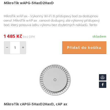
MikroTik wAPG-5HaxD2HaxD
MikroTik wAP ax - Výkonný Wi-Fi 6 přístupový bod za dostupnou
cenu!; MikroTik wAP ax , cenově dostupný, ale výkonný přístupový
bod, který posouvá laťku výkonu bez zbytečných nákladů. Tento
kompaktní a elegantní access point nabízí stabilní připojení i ...
1 485
Kč
bez DPH
skladem
Přidat do košíku
MikroTik cAPGi-5HaxD2HaxD, cAP ax