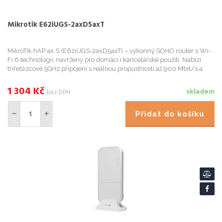
Mikrotik E62iUGS-2axD5axT
MikroTik hAP ax S (E62iUGS-2axD5axT) – výkonný SOHO router s Wi-
Fi 6 technologií, navržený pro domácí i kancelářské použití. Nabízí
třířetězcové 5GHz připojení s reálnou propustností až 900 Mbit/s a
dvoupásmový provoz (2.4 GHz / 5 GHz) pro vyšší efekti...
1 304
Kč
bez DPH
skladem
Přidat do košíku