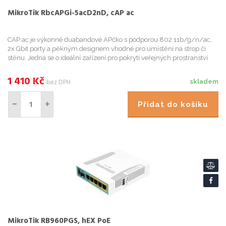
MikroTik RbcAPGi-5acD2nD, cAP ac
CAP ac je výkonné duabandové APčko s podporou 802.11b/g/n/ac,
2x Gbit porty a pěkným designem vhodné pro umístění na strop či
stěnu. Jedná se o ideální zařízení pro pokrytí veřejných prostranství
jako jsou hotely, letiště, nákupní cetra, atd. Zařízení ...
1 410
Kč
bez DPH
skladem
Přidat do košíku
MikroTik RB960PGS, hEX PoE