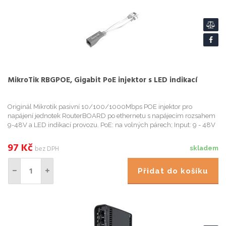
MikroTik RBGPOE, Gigabit PoE injektor s LED indikací
Originál Mikrotik pasivní 10/100/1000Mbps POE injektor pro
napájení jednotek RouterBOARD po ethernetu s napájecím rozsahem
9-48V a LED indikací provozu. PoE: na volných párech; Input: 9 - 48V
DC; Power: 4,5 Cable Pins - 9-48V; 7,8 Pins - Return; Max. c...
97
Kč
bez DPH
skladem
Přidat do košíku