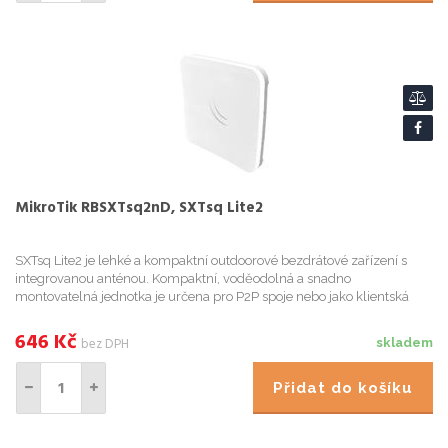
MikroTik RBSXTsq2nD, SXTsq Lite2
SXTsq Lite2 je lehké a kompaktní outdoorové bezdrátové zařízení s
integrovanou anténou. Kompaktní, voděodolná a snadno
montovatelná jednotka je určena pro P2P spoje nebo jako klientská
jednotka v P2MP sítích. SXTsq Lite2 je vybaveno integrovanou 10dBi ...
646
Kč
bez DPH
skladem
Přidat do košíku