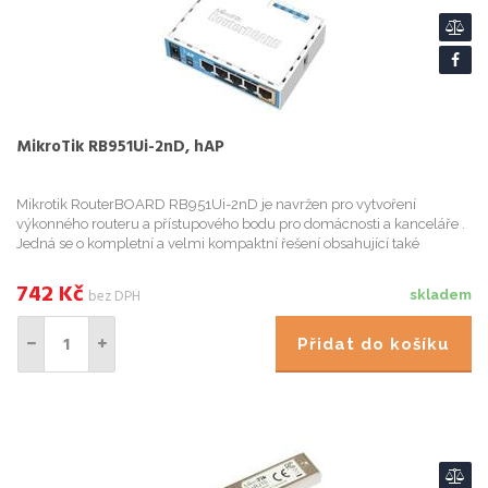
MikroTik RB951Ui-2nD, hAP
Mikrotik RouterBOARD RB951Ui-2nD je navržen pro vytvoření
výkonného routeru a přístupového bodu pro domácnosti a kanceláře .
Jedná se o kompletní a velmi kompaktní řešení obsahující také
plastový box a napájecí zdroj. Je vybaven novou generací Atheros ...
742
Kč
bez DPH
skladem
Přidat do košíku