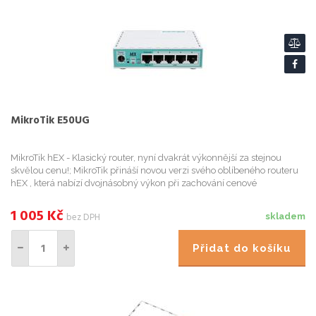
MikroTik E50UG
MikroTik hEX - Klasický router, nyní dvakrát výkonnější za stejnou
skvělou cenu!; MikroTik přináší novou verzi svého oblíbeného routeru
hEX , která nabízí dvojnásobný výkon při zachování cenové
dostupnosti. Tento spolehlivý router je ideální volbou pro...
1 005
Kč
bez DPH
skladem
Přidat do košíku