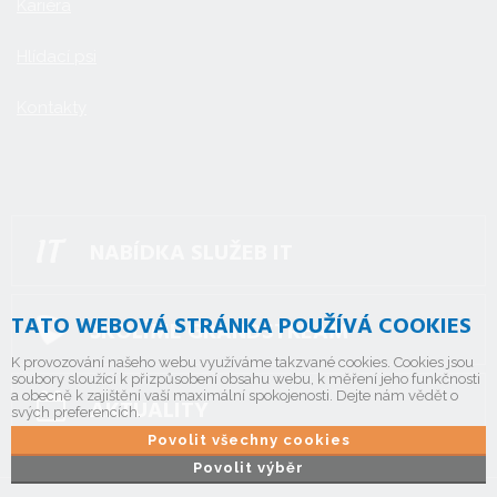
Kariéra
Hlídací psi
Kontakty
NABÍDKA SLUŽEB IT
TATO WEBOVÁ STRÁNKA POUŽÍVÁ COOKIES
ŠKOLÍME GRANDSTREAM
K provozování našeho webu využíváme takzvané cookies. Cookies jsou
soubory sloužící k přizpůsobení obsahu webu, k měření jeho funkčnosti
a obecně k zajištění vaší maximální spokojenosti. Dejte nám vědět o
AKTUALITY
svých preferencích.
Povolit všechny cookies
Povolit výběr