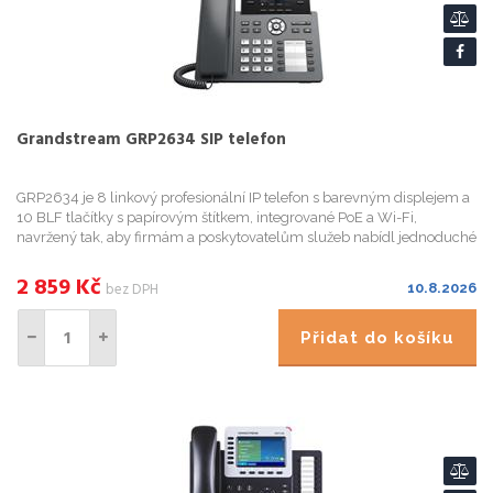
Grandstream GRP2634 SIP telefon
GRP2634 je 8 linkový profesionální IP telefon s barevným displejem a
10 BLF tlačítky s papírovým štítkem, integrované PoE a Wi-Fi,
navržený tak, aby firmám a poskytovatelům služeb nabídl jednoduché
a bezdotykové nasazení. GRP2634 se vyznačuje se elegan...
2 859
Kč
bez DPH
10.8.2026
Přidat do košíku