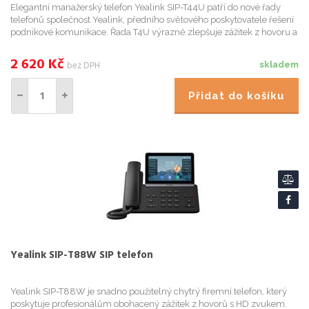
Elegantní manažerský telefon Yealink SIP-T44U patří do nové řady
telefonů společnost Yealink, předního světového poskytovatele řešení
podnikové komunikace. Řada T4U výrazně zlepšuje zážitek z hovoru a
efektivitu práce díky dvěma USB portům, v kvalitě U...
2 620
Kč
bez DPH
skladem
Přidat do košíku
Yealink SIP-T88W SIP telefon
Yealink SIP-T88W je snadno použitelný chytrý firemní telefon, který
poskytuje profesionálům obohacený zážitek z hovorů s HD zvukem.