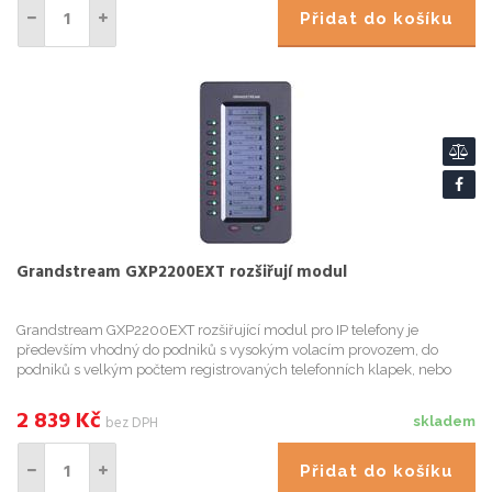
Přidat do košíku
Grandstream GXP2200EXT rozšiřují modul
Grandstream GXP2200EXT rozšiřující modul pro IP telefony je
především vhodný do podniků s vysokým volacím provozem, do
podniků s velkým počtem registrovaných telefonních klapek, nebo
obecně kamkoliv, kde je třeba hovory směrovat nejen pomocí
automatick...
2 839
Kč
bez DPH
skladem
Přidat do košíku