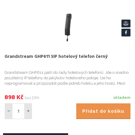
Grandstream GHP611 SIP hotelový telefon černý
Grandstream GHP611 patří do řady hotelových telefonů. Jde o snadno
použitelný IP telefony do jakýkoliv hotelového pokoje, lze ho
naprogramovat a přizpůsobit podle potřeb hotelu a jeho hostů. Mezi
hlavní vlastnosti patří; jeden HD reproduktor na sluchát...
898
Kč
bez DPH
skladem
Přidat do košíku