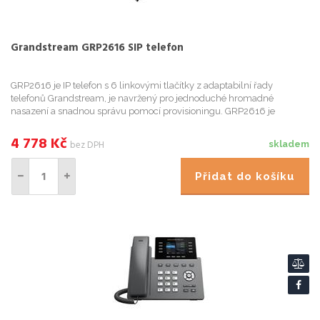
Grandstream GRP2616 SIP telefon
GRP2616 je IP telefon s 6 linkovými tlačítky z adaptabilní řady
telefonů Grandstream, je navržený pro jednoduché hromadné
nasazení a snadnou správu pomocí provisioningu. GRP2616 je
vyroben pro potřeby zaneprázdněných desktopových pracovníků a
pro snadn...
4 778
Kč
bez DPH
skladem
Přidat do košíku