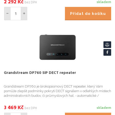
2 292
Kč
bez DPH
skladem
Přidat do košíku
Grandstream DP760 SIP DECT repeater
Grandstream DP760 je širokopásmový DECT repeater, který Vám
pomůže zlepšit podmínky pokrytí DECT signálem v odlehlých místech
administrativních budov, či průmyslových hal. - automatické /
manuální párování se základnovou stanicí DP750 nebo DP752; -
umo...
3 469
Kč
bez DPH
skladem