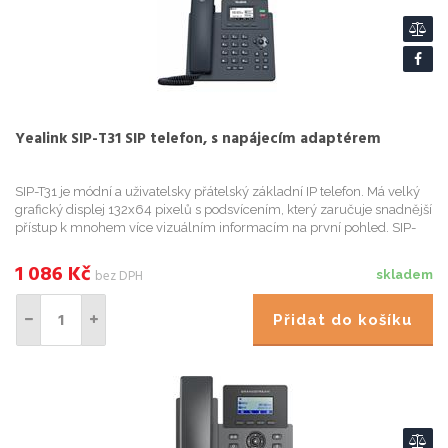
Yealink SIP-T31 SIP telefon, s napájecím adaptérem
SIP-T31 je módní a uživatelsky přátelský základní IP telefon. Má velký
grafický displej 132x64 pixelů s podsvícením, který zaručuje snadnější
přístup k mnohem více vizuálním informacím na první pohled. SIP-
T31 nabízí podporu pro dvou VoIP účtú, dva 10/...
1 086
Kč
bez DPH
skladem
Přidat do košíku