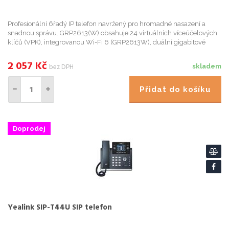
Profesionální 6řadý IP telefon navržený pro hromadné nasazení a
snadnou správu. GRP2613(W) obsahuje 24 virtuálních víceúčelových
klíčů (VPK), integrovanou Wi-Fi 6 (GRP2613W), duální gigabitové
porty, barevný LCD s vyměnitelnými čelními deskami pro snad...
2 057
Kč
bez DPH
skladem
Přidat do košíku
Doprodej
Yealink SIP-T44U SIP telefon