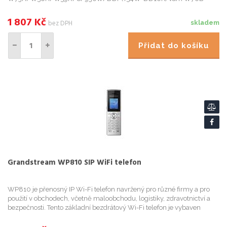
umožní okamžitě si vychutnat vynikající mobilitu, efektivitu a flexibilitu
a také výr...
1 807
Kč
bez DPH
skladem
Přidat do košíku
Grandstream WP810 SIP WiFi telefon
WP810 je přenosný IP Wi-Fi telefon navržený pro různé firmy a pro
použití v obchodech, včetně maloobchodu, logistiky, zdravotnictví a
bezpečnosti. Tento základní bezdrátový Wi-Fi telefon je vybaven
integrovanou dvoupásmovou Wi-Fi 802.11a/b/g /n/ac, pok...