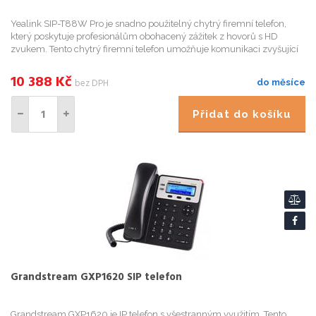
Yealink SIP-T88W Pro je snadno použitelný chytrý firemní telefon,
který poskytuje profesionálům obohacený zážitek z hovorů s HD
zvukem. Tento chytrý firemní telefon umožňuje komunikaci zvyšující
produktivitu s jednoduchostí standardního telefonu. S Blu...
10 388
Kč
bez DPH
do měsíce
Přidat do košíku
Grandstream GXP1620 SIP telefon
Grandstream GXP1620 je IP telefon s všestranným využitím. Tento