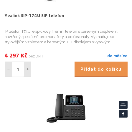
Yealink SIP-T74U SIP telefon
IP telefon T74U je špičkový firemní telefon s barevným displejem,
navržený speciálně pro manažery a profesionály. Vyznačuje se
stylovějším vzhledem a barevným TFT displejem s vysokým
rozlišením, který uživatelům poskytuje živý vizuální zážitek. Nový de...
4 297
Kč
bez DPH
do měsíce
Přidat do košíku