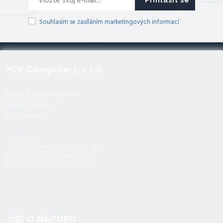
Souhlasím se zasíláním marketingových informací
PCV Computers, s.r.o.
Sídlo: Rybná 682/14
110 01 Praha
IČ: 26084121
VŠE O NÁKUPU