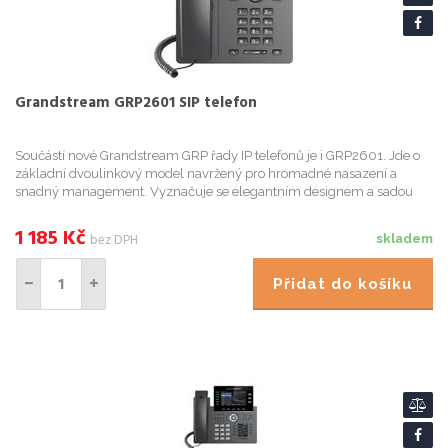
Grandstream GRP2601 SIP telefon
Součástí nové Grandstream GRP řady IP telefonů je i GRP2601. Jde o
základní dvoulinkový model navržený pro hromadné nasazení a
snadný management. Vyznačuje se elegantním designem a sadou
funkcí nové generace, včetně 5 cestné audiokonference pro
maximál...
1 185
Kč
bez DPH
skladem
Přidat do košíku