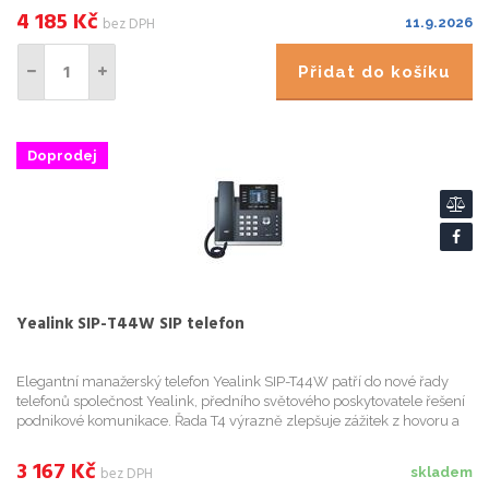
4 185
Kč
bez DPH
11.9.2026
Přidat do košíku
Doprodej
Yealink SIP-T44W SIP telefon
Elegantní manažerský telefon Yealink SIP-T44W patří do nové řady
telefonů společnost Yealink, předního světového poskytovatele řešení
podnikové komunikace. Řada T4 výrazně zlepšuje zážitek z hovoru a
efektivitu práce díky dvěma USB portům, v kvalitě Ul...
3 167
Kč
bez DPH
skladem