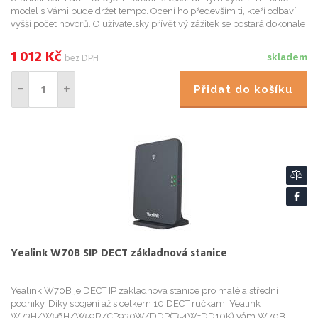
model s Vámi bude držet tempo. Ocení ho především ti, kteří odbaví
vyšší počet hovorů. O uživatelsky přívětivý zážitek se postará dokonale
čistý zvuk v HD kvalitě. Během samotného hovoru m...
1 012
Kč
bez DPH
skladem
Přidat do košíku
Yealink W70B SIP DECT základnová stanice
Yealink W70B je DECT IP základnová stanice pro malé a střední
podniky. Díky spojení až s celkem 10 DECT ručkami Yealink
W73H/W56H/W59R/CP930W/DDP(T54W+DD10K) vám W70B