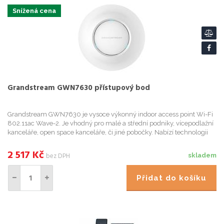
Snížená cena
Grandstream GWN7630 přístupový bod
Grandstream GWN7630 je vysoce výkonný indoor access point Wi-Fi
802.11ac Wave-2. Je vhodný pro malé a střední podniky, vícepodlažní
kanceláře, open space kanceláře, či jiné pobočky. Nabízí technologii
dual-band MU-MIMO 4 × 4: 4, která v kombinaci se so...
2 517
Kč
bez DPH
skladem
Přidat do košíku