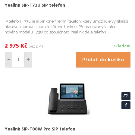
Yealink SIP-T73U SIP telefon
IP telefon T73U je all-in-one firemní telefon, který umožňuje vynikající
hlasovou komunikaci a rozšířené funkce. Přepracovaný vzhled
nového modelu T73U od společnosti Yealink dělá telefon
modernějším, tenčím a více v souladu s moderními estetickými sta...
2 975
Kč
bez DPH
skladem
Přidat do košíku
Yealink SIP-T88W Pro SIP telefon