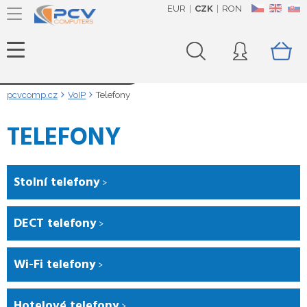
EUR
CZK
RON
CZ
EN
SK
Načítám data...
pcvcomp.cz
VoIP
Telefony
TELEFONY
Stolní telefony
DECT telefony
Wi-Fi telefony
Hotelové telefony