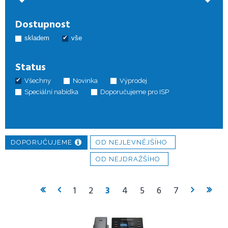
Grandstream GRP2615 SIP telefon
Dostupnost
4 587
Kč
bez DPH
skladem
vše
Status
Všechny
Novinka
Výprodej
Speciální nabídka
Doporučujeme pro ISP
DOPORUČUJEME
OD NEJLEVNĚJŠÍHO
OD NEJDRAŽŠÍHO
1
2
3
4
5
6
7