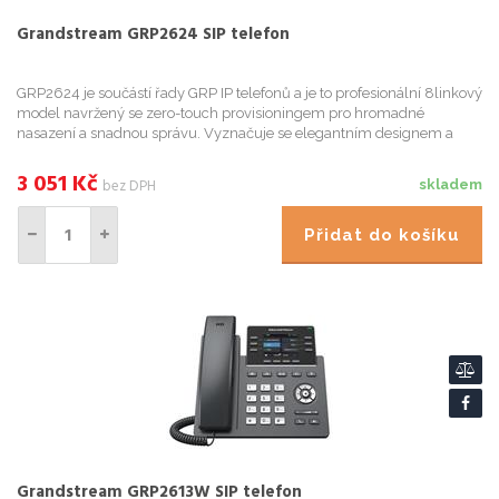
Grandstream GRP2624 SIP telefon
GRP2624 je součástí řady GRP IP telefonů a je to profesionální 8linkový
model navržený se zero-touch provisioningem pro hromadné
nasazení a snadnou správu. Vyznačuje se elegantním designem a
sadou funkcí nové generace, včetně: 5cestné audio konference ...
3 051
Kč
bez DPH
skladem
Přidat do košíku
Grandstream GRP2613W SIP telefon