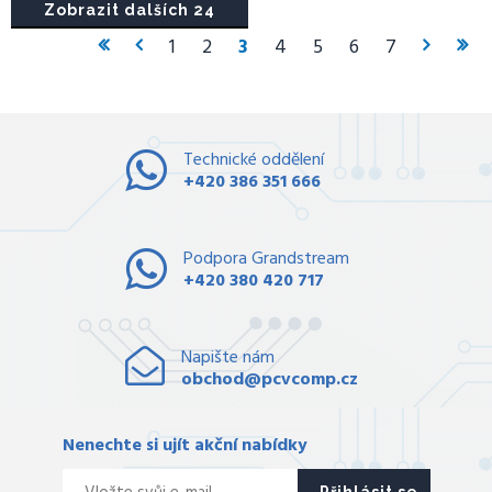
Zobrazit dalších 24
1
2
3
4
5
6
7
Technické oddělení
+420 386 351 666
Podpora Grandstream
+420 380 420 717
Napište nám
obchod@pcvcomp.cz
Nenechte si ujít akční nabídky
Přihlásit se