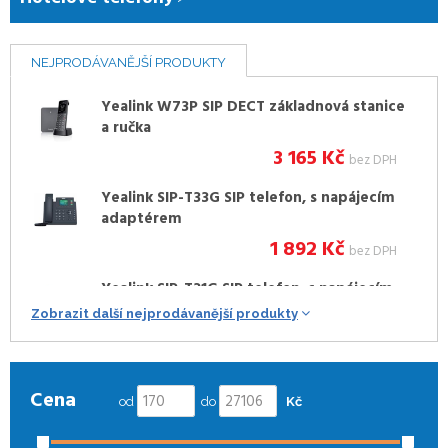
NEJPRODÁVANĚJŠÍ PRODUKTY
Yealink W73P SIP DECT základnová stanice
a ručka
3 165
Kč
bez DPH
Yealink SIP-T33G SIP telefon, s napájecím
adaptérem
1 892
Kč
bez DPH
Yealink SIP-T31G SIP telefon, s napájecím
adaptérem
Zobrazit další nejprodávanější produkty
1 467
Kč
bez DPH
Yealink W73H SIP DECT ručka
Cena
od
do
Kč
1 945
Kč
bez DPH