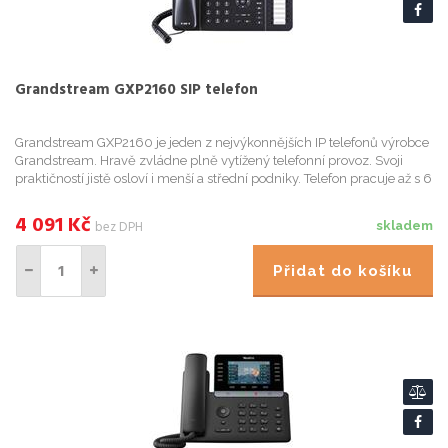
Grandstream GXP2160 SIP telefon
Grandstream GXP2160 je jeden z nejvýkonnějších IP telefonů výrobce
Grandstream. Hravě zvládne plně vytížený telefonní provoz. Svoji
praktičností jistě osloví i menší a střední podniky. Telefon pracuje až s 6
telefonními linkami, 6 SIP účty a umí nabídn...
4 091
Kč
bez DPH
skladem
Přidat do košíku