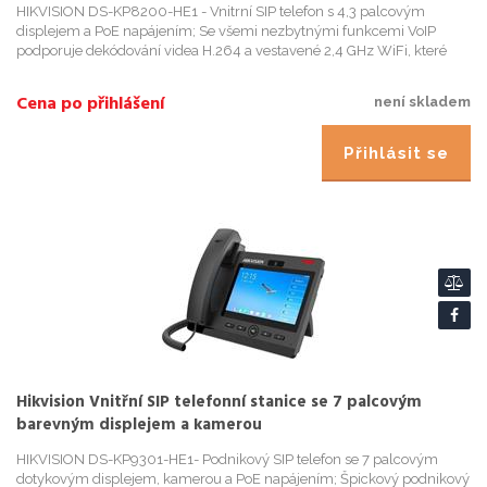
HIKVISION DS-KP8200-HE1 - Vnitrní SIP telefon s 4,3 palcovým
displejem a PoE napájením; Se všemi nezbytnými funkcemi VoIP
podporuje dekódování videa H.264 a vestavené 2,4 GHz WiFi, které
uživatelum poskytuje vysoce kvalitní zarízení za dostupnou cenu. ...
Cena po přihlášení
není skladem
Přihlásit se
Hikvision Vnitřní SIP telefonní stanice se 7 palcovým
barevným displejem a kamerou
HIKVISION DS-KP9301-HE1- Podnikový SIP telefon se 7 palcovým
dotykovým displejem, kamerou a PoE napájením; Špickový podnikový