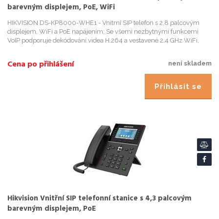
barevným displejem, PoE, WiFi
HIKVISION DS-KP8000-WHE1 - Vnitrní SIP telefon s 2,8 palcovým
displejem, WiFi a PoE napájením; Se všemi nezbytnými funkcemi
VoIP podporuje dekódování videa H.264 a vestavené 2,4 GHz WiFi,
které uživatelum poskytuje vysoce kvalitní zarízení za dostupnou...
Cena po přihlášení
není skladem
Přihlásit se
Hikvision Vnitřní SIP telefonní stanice s 4,3 palcovým
barevným displejem, PoE