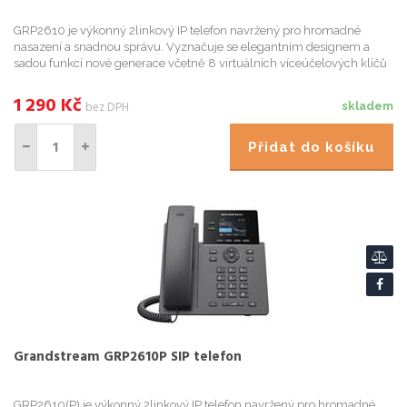
GRP2610 je výkonný 2linkový IP telefon navržený pro hromadné
nasazení a snadnou správu. Vyznačuje se elegantním designem a
sadou funkcí nové generace včetně 8 virtuálních víceúčelových klíčů
(VPK), barevného LCD s vyměnitelnými čelními deskami pro snad...
1 290
Kč
bez DPH
skladem
Přidat do košíku
Grandstream GRP2610P SIP telefon
GRP2610(P) je výkonný 2linkový IP telefon navržený pro hromadné