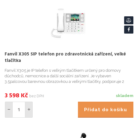
Fanvil X305 SIP telefon pro zdravotnická zařízení, velké
tlačítka
Fanvil X305 je IP telefon s velkým tlačítkem určený pro domovy
důchodců, nemocnice a další sociální zařízení. Je vybaven
3,5palcovou barevnou obrazovkou a velkými tlačítky, podporuje 2
linky SIP a napájení PoE, které nabízí uživatelsky přívětivé prostř
3 598
Kč
bez DPH
skladem
Přidat do košíku