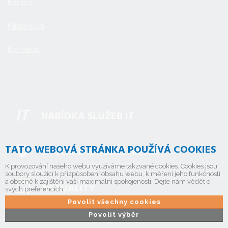
Kariéra
Hlídací psi
Kontakty
NABÍDKA SLUŽEB IT
TATO WEBOVÁ STRÁNKA POUŽÍVÁ COOKIES
ŠKOLÍME GRANDSTREAM
K provozování našeho webu využíváme takzvané cookies. Cookies jsou
soubory sloužící k přizpůsobení obsahu webu, k měření jeho funkčnosti
a obecně k zajištění vaší maximální spokojenosti. Dejte nám vědět o
AKTUALITY
svých preferencích.
Povolit všechny cookies
Povolit výběr