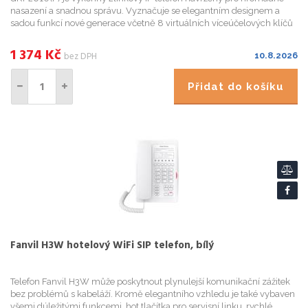
nasazení a snadnou správu. Vyznačuje se elegantním designem a
sadou funkcí nové generace včetně 8 virtuálních víceúčelových klíčů
(VPK), barevného LCD s vyměnitelnými čelními deskami pro s...
1 374
Kč
bez DPH
10.8.2026
Přidat do košíku
Fanvil H3W hotelový WiFi SIP telefon, bílý
Telefon Fanvil H3W může poskytnout plynulejší komunikační zážitek
bez problémů s kabeláží. Kromě elegantního vzhledu je také vybaven
všemi dúležitými funkcemi, hot tlačítka pro servisní linku, rychlé