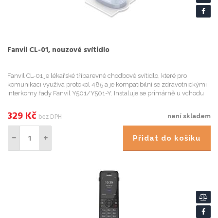
Fanvil CL-01, nouzové svítidlo
Fanvil CL-01 je lékařské tříbarevné chodbové svítidlo, které pro
komunikaci využívá protokol 485 a je kompatibilní se zdravotnickými
interkomy řady Fanvil Y501/Y501-Y. Instaluje se primárně u vchodu
do pacientských pokojů a může zobrazovat tři barvy: č
329
Kč
bez DPH
není skladem
Přidat do košíku