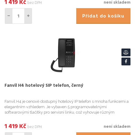
1 419
Kč
bez DPH
není skladem
Přidat do košíku
Fanvil H4 hotelový SIP telefon, černý
Fanvil H4 je cenově dostupný hotelový IP telefon s mnoha funkcemi a
elegantním vzhledem. Je vybaven 5 programovatelnými
softwarovými tlačítky pro servisní linku, což vyhovuje různým
hotelovým scénářům. Kromě toho nabízí HD hlas, 10/100Mbps
Ethernet a P...
1 419
Kč
bez DPH
není skladem