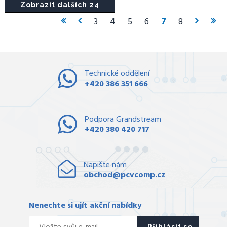
Zobrazit dalších 24
3
4
5
6
7
8
Technické oddělení
+420 386 351 666
Podpora Grandstream
+420 380 420 717
Napište nám
obchod@pcvcomp.cz
Nenechte si ujít akční nabídky
Přihlásit se