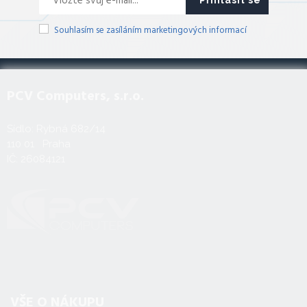
Souhlasím se zasíláním marketingových informací
PCV Computers, s.r.o.
Sídlo: Rybná 682/14
110 01 Praha
IČ: 26084121
VŠE O NÁKUPU