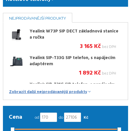
NEJPRODÁVANĚJŠÍ PRODUKTY
Yealink W73P SIP DECT základnová stanice
a ručka
3 165
Kč
bez DPH
Yealink SIP-T33G SIP telefon, s napájecím
adaptérem
1 892
Kč
bez DPH
Yealink SIP-T31G SIP telefon, s napájecím
adaptérem
Zobrazit další nejprodávanější produkty
1 467
Kč
bez DPH
Yealink W73H SIP DECT ručka
Cena
od
do
Kč
1 945
Kč
bez DPH