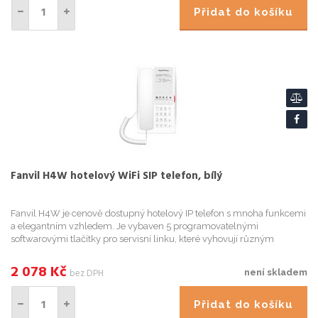
Přidat do košíku
Fanvil H4W hotelový WiFi SIP telefon, bílý
Fanvil H4W je cenově dostupný hotelový IP telefon s mnoha funkcemi
a elegantním vzhledem. Je vybaven 5 programovatelnými
softwarovými tlačítky pro servisní linku, které vyhovují různým
hotelovým scénářům. H4W má vestavěnou Wi-Fi 2,4 GHz a 5 GHz
(Wi-Fi ...
2 078
Kč
bez DPH
není skladem
Přidat do košíku