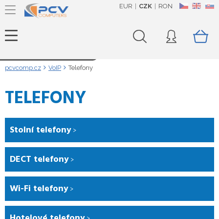
EUR
CZK
RON
CZ
EN
SK
Načítám data...
pcvcomp.cz
VoIP
Telefony
TELEFONY
Stolní telefony
DECT telefony
Wi-Fi telefony
Hotelové telefony