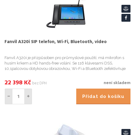
Fanvil A320i SIP telefon, Wi-Fi, Bluetooth, video
Fanvil A320i je přizpůsoben pro průmyslové použití, má mikrofon s
husím krkem a HD hands-free volání. Se 116 klávesami DSS,
10,1palcovou dotykovou obrazovkou, Wi-Fi a Bluetooth zefektivňuje
každodenní komunikaci. Vybavený nastavitelnou kamerou a HD PTM
22 398
Kč
bez DPH
není skladem
Přidat do košíku