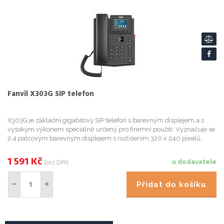
Fanvil X303G SIP telefon
X303G je základní gigabitový SIP telefon s barevným displejem a s
vysokým výkonem speciálně určený pro firemní použití. Vyznačuje se
2,4 palcovým barevným displejem s rozlišením 320 x 240 pixelů,
podporuje 4 SIP linky a lokální 6 cestnou audiokonferenc...
1 591
Kč
bez DPH
u dodavatele
Přidat do košíku