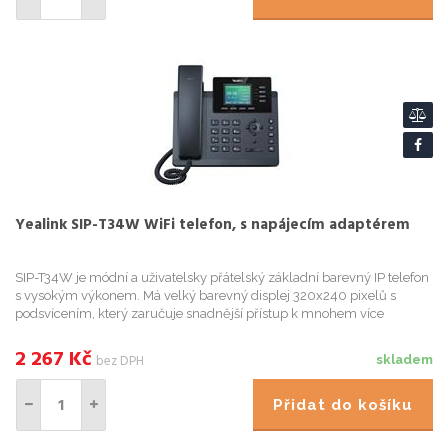
Yealink SIP-T34W WiFi telefon, s napájecím adaptérem
SIP-T34W je módní a uživatelsky přátelský základní barevný IP telefon
s vysokým výkonem. Má velký barevný displej 320x240 pixelů s
podsvícením, který zaručuje snadnější přístup k mnohem více
vizuálním informacím na první pohled. SIP-T34W nabízí podporu...
2 267
Kč
bez DPH
skladem
Přidat do košíku