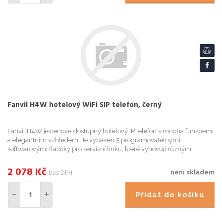
Fanvil H4W hotelový WiFi SIP telefon, černý
Fanvil H4W je cenově dostupný hotelový IP telefon s mnoha funkcemi
a elegantním vzhledem. Je vybaven 5 programovatelnými
softwarovými tlačítky pro servisní linku, které vyhovují různým
hotelovým scénářům. H4W má vestavěnou Wi-Fi 2,4 GHz a 5 GHz
(Wi-Fi ...
2 078
Kč
bez DPH
není skladem
Přidat do košíku