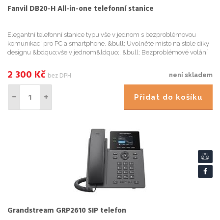
Fanvil DB20-H All-in-one telefonní stanice
Elegantní telefonní stanice typu vše v jednom s bezproblémovou
komunikací pro PC a smartphone. &bull; Uvolněte místo na stole díky
designu &bdquo;vše v jednom&ldquo;. &bull; Bezproblémové volání
mezi softphone/UC a telefonními hovory<b
2 300
Kč
bez DPH
není skladem
Přidat do košíku
Grandstream GRP2610 SIP telefon