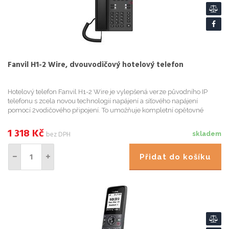
Fanvil H1-2 Wire, dvouvodičový hotelový telefon
Hotelový telefon Fanvil H1-2 Wire je vylepšená verze původního IP
telefonu s zcela novou technologií napájení a síťového napájení
pomocí 2vodičového připojení. To umožňuje kompletní opětovné
použití staré kabeláže, čímž eliminuje nutnost nákladného pře...
1 318
Kč
bez DPH
skladem
Přidat do košíku