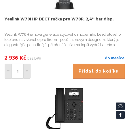
Yealink W78H IP DECT ručka pro W78P, 2,4'' bar.disp.
Yealink W78H je nová generace stylového moderního bezdrátového
telefonu navrženého pro firemní použití s novým designem, který je
elegantnější, pohodlnější při přenášení a má lepší výdrž baterie a
kvalitu komunikace. S W78H si můžete vychutnat křišťálo...
2 936
Kč
bez DPH
do měsíce
Přidat do košíku