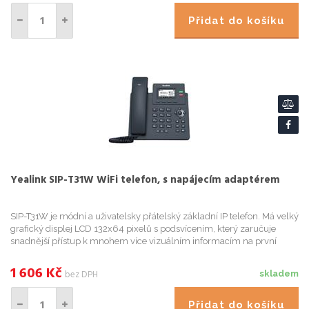
Přidat do košíku
Yealink SIP-T31W WiFi telefon, s napájecím adaptérem
SIP-T31W je módní a uživatelsky přátelský základní IP telefon. Má velký
grafický displej LCD 132x64 pixelů s podsvícením, který zaručuje
snadnější přístup k mnohem více vizuálním informacím na první
pohled. SIP-T31W nabízí podporu pro dvou VoIP účtú, i...
1 606
Kč
bez DPH
skladem
Přidat do košíku