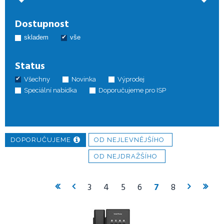
Grandstream GRP2615 SIP telefon
Dostupnost
4 587
Kč
bez DPH
skladem
vše
Status
Všechny
Novinka
Výprodej
Speciální nabídka
Doporučujeme pro ISP
DOPORUČUJEME
OD NEJLEVNĚJŠÍHO
OD NEJDRAŽŠÍHO
3
4
5
6
7
8