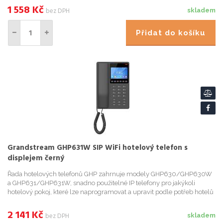
1 558
Kč
bez DPH
skladem
Přidat do košíku
Grandstream GHP631W SIP WiFi hotelový telefon s
displejem černý
Řada hotelových telefonů GHP zahrnuje modely GHP630/GHP630W
a GHP631/GHP631W, snadno použitelné IP telefony pro jakýkoli
hotelový pokoj, které lze naprogramovat a upravit podle potřeb hotelů
a jejich hostů. Modely GHP630W a GHP631W jsou vybaveny integr...
2 141
Kč
bez DPH
skladem