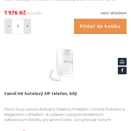
volby, hlasovou schránku atd. Fanvil H3W je více než...
1 976
Kč
bez DPH
není skladem
Přidat do košíku
Fanvil H4 hotelový SIP telefon, bílý
Fanvil H4 je cenově dostupný hotelový IP telefon s mnoha funkcemi a
elegantním vzhledem. Je vybaven 5 programovatelnými
softwarovými tlačítky pro servisní linku, což vyhovuje různým
hotelovým scénářům. Kromě toho nabízí HD hlas, 10/100Mbps
Ethernet a P...