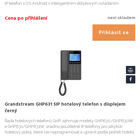
IP telefon s OS Android s inteligentním dotykovým ovládáním.
Spolecne s nastavitelnou vestavenou kamerou poskytuje; vynikající...
Cena po přihlášení
není skladem
Přihlásit se
Grandstream GHP631 SIP hotelový telefon s displejem
černý
Řada hotelových telefonů GHP zahrnuje modely GHP630/GHP630W
a GHP631/GHP631W, snadno použitelné IP telefony pro jakýkoli
hotelový pokoj, které lze naprogramovat a upravit podle potřeb hotelů
a jejich hostů. Tato řada obsahuje HD reproduktor, 2 SIP účty...